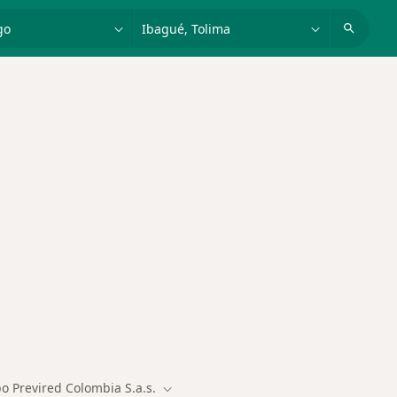
dad, enfermedad o nombre
p. ej. Bogotá
des más tratadas
o Previred Colombia S.a.s.
Cambiar de ciudad