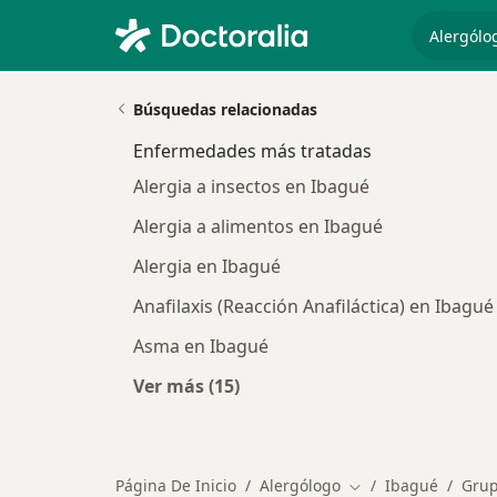
especiali
Búsquedas relacionadas
Enfermedades más tratadas
Alergia a insectos en Ibagué
Alergia a alimentos en Ibagué
Alergia en Ibagué
Anafilaxis (Reacción Anafiláctica) en Ibagué
Asma en Ibagué
Ver más (15)
Más en esta categoría: Enfermeda
Página De Inicio
Alergólogo
Ibagué
Grup
Cambiar de ciudad