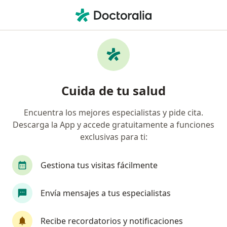
Men
Alergólogo • Ibagué, Tolima
Filtros
Seguro:
Allianz Seguros S.A.
Alergólogos recomendados de Allianz
Cuida de tu salud
Seguros S.A. en Ibagué
Encuentra los mejores especialistas y pide cita.
Descarga la App y accede gratuitamente a funciones
exclusivas para ti:
Gestiona tus visitas fácilmente
Envía mensajes a tus especialistas
Dra. Liliana Andrea Sandoval Pinzón
·
Ver más
Alergólogo
Recibe recordatorios y notificaciones
570 opiniones