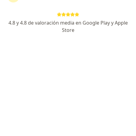
Dirección 1
Dirección 2
4.8 y 4.8 de valoración media en Google Play y Apple
Cra 12 Sur # 93- 21 Sector la samaria vía aeropuerto, Ibagué
•
Mapa
Store
Clinica De Alergias De Colombia
Acepta Allianz Seguros S.A.
Visita Alergia, Asma e Inmunología
Este especialista no ofrece reserva de cita en línea en esta dirección.
Solicita una cita