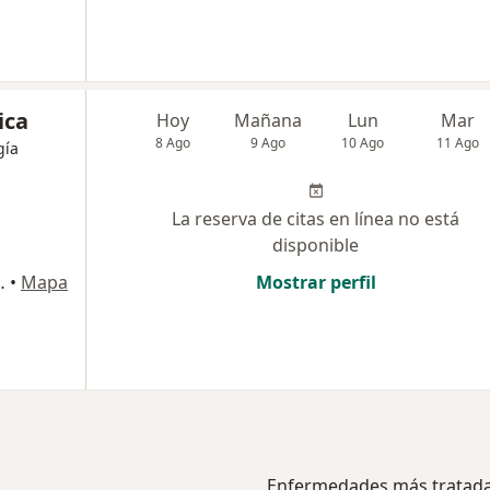
ica
Hoy
Mañana
Lun
Mar
8 Ago
9 Ago
10 Ago
11 Ago
gía
La reserva de citas en línea no está
disponible
alud y Servicios: Cll 19A #44-25 Cons. 2, Medellín
•
Mapa
Mostrar perfil
Enfermedades más tratad