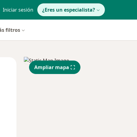
Iniciar sesión
¿Eres un especialista?
s filtros
Mié
Jue
Vie
Ampliar mapa
12 Ago
13 Ago
14 Ago