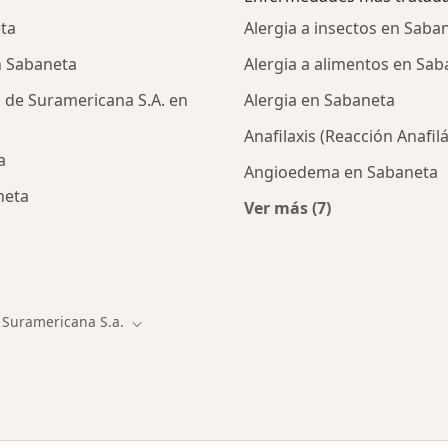
ta
Alergia a insectos en Saba
n Sabaneta
Alergia a alimentos en Sab
 de Suramericana S.A. en
Alergia en Sabaneta
Anafilaxis (Reacción Anafil
a
Angioedema en Sabaneta
neta
Ver más (7)
Más en esta catego
alistas de Suramericana S.A.
Suramericana S.a.
iar de ciudad
Cambiar de ciudad