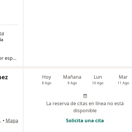
pa
ía
Consulta de control o de seguimiento por especialista en Alergología
mez
Hoy
Mañana
Lun
Mar
8 Ago
9 Ago
10 Ago
11 Ago
La reserva de citas en línea no está
disponible
alud y Servicios: Cll 19A #44-25 Cons. 2, Medellín
•
Mapa
Solicita una cita