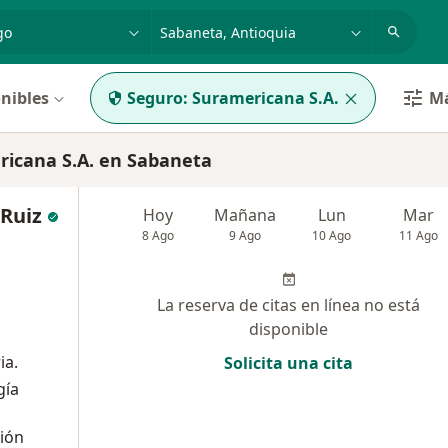
dad, enfermedad o nombre
p. ej. Bogotá
nibles
Seguro:
Suramericana S.A.
Má
icana S.A. en Sabaneta
 Ruiz
Hoy
Mañana
Lun
Mar
8 Ago
9 Ago
10 Ago
11 Ago
La reserva de citas en línea no está
disponible
ia.
Solicita una cita
gía
ción