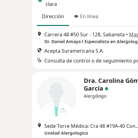
clara
Dirección
En línea
Carrera 48 #50 Sur - 128, Sabaneta
•
Ma
Dr. Daniel Amaya l Especialista en Alergolog
Acepta Suramericana S.A.
Dra. Carolina Gó
García
Alergólogo
Sede Torre Médica: Cra 48 #19A-40 Cons. 1414, Torre Médica Ciudad del Río Sede S
Unidad Alergologica