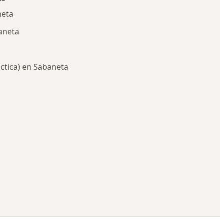
neta
aneta
áctica) en Sabaneta
ría: Enfermedades más tratadas