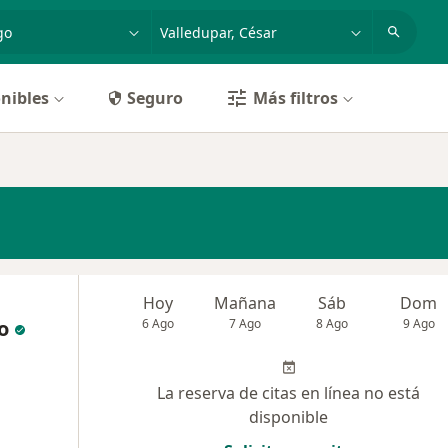
dad, enfermedad o nombre
p. ej. Bogotá
nibles
Seguro
Más filtros
Hoy
Mañana
Sáb
Dom
o
6 Ago
7 Ago
8 Ago
9 Ago
La reserva de citas en línea no está
disponible