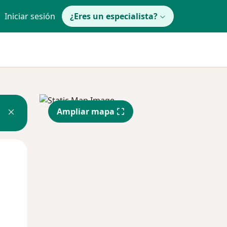
Iniciar sesión
¿Eres un especialista?
Ampliar mapa
Lun
Mar
Mié
10 Ago
11 Ago
12 Ago