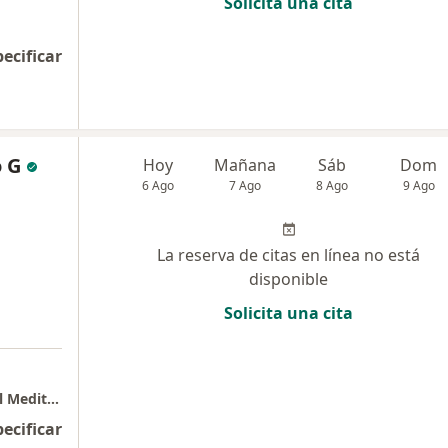
Solicita una cita
pecificar
 G
Hoy
Mañana
Sáb
Dom
6 Ago
7 Ago
8 Ago
9 Ago
La reserva de citas en línea no está
disponible
Solicita una cita
UDIAM Unidad de Inmunología y Alergia del Mediterráneo VALLEDUPAR
pecificar