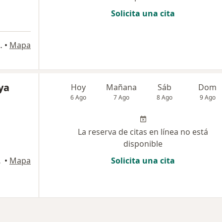
Solicita una cita
Cons 203, Valledupar
•
Mapa
ya
Hoy
Mañana
Sáb
Dom
6 Ago
7 Ago
8 Ago
9 Ago
La reserva de citas en línea no está
disponible
lledupar
•
Mapa
Solicita una cita