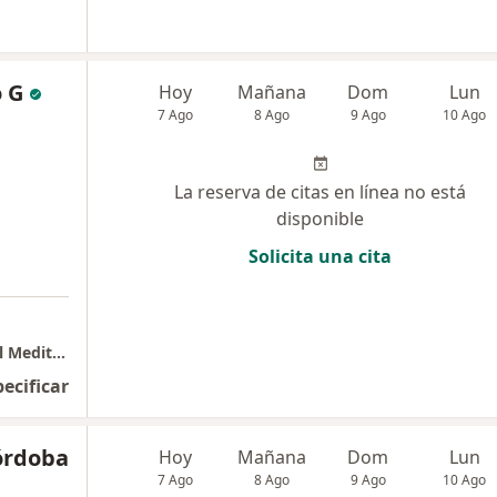
 G
Hoy
Mañana
Dom
Lun
7 Ago
8 Ago
9 Ago
10 Ago
La reserva de citas en línea no está
disponible
Solicita una cita
UDIAM Unidad de Inmunología y Alergia del Mediterráneo VALLEDUPAR
pecificar
órdoba
Hoy
Mañana
Dom
Lun
7 Ago
8 Ago
9 Ago
10 Ago