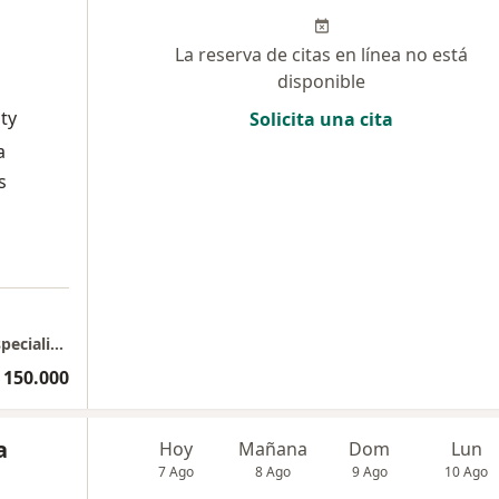
La reserva de citas en línea no está
disponible
ty
Solicita una cita
a
s
Dra. Stephanie Severiche - Centro médico especialista Consultorio 205
 150.000
a
Hoy
Mañana
Dom
Lun
7 Ago
8 Ago
9 Ago
10 Ago