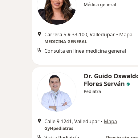
Médica general
Carrera 5 # 33-100, Valledupar
•
Mapa
MEDICINA GENERAL
Consulta en línea medicina general
Dr. Guido Oswald
Flores Serván
Pediatra
Calle 9 1241, Valledupar
•
Mapa
GyHpediatras
Visita Pediatría
Precio sin es