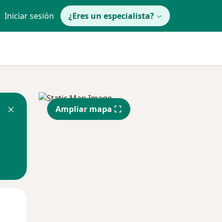
Iniciar sesión
¿Eres un especialista?
Ampliar mapa
Mar
Mié
Jue
11 Ago
12 Ago
13 Ago