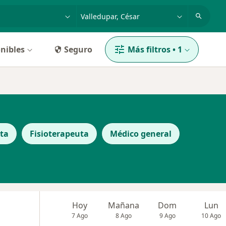
dad, enfermedad o nombre
p. ej. Bogotá
nibles
Seguro
Más filtros
•
1
sta
Fisioterapeuta
Médico general
Hoy
Mañana
Dom
Lun
7 Ago
8 Ago
9 Ago
10 Ago