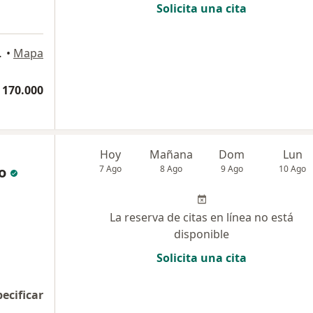
Solicita una cita
, Valledupar
•
Mapa
 170.000
Hoy
Mañana
Dom
Lun
o
7 Ago
8 Ago
9 Ago
10 Ago
La reserva de citas en línea no está
disponible
Solicita una cita
pecificar