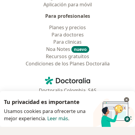
Aplicación para móvil
Para profesionales
Planes y precios
Para doctores
Para clinicas
Noa Notes
nuevo
Recursos gratuitos
Condiciones de los Planes Doctoralia
Contacto
Doctoralia - Página de inicio
Doctoralia Colombia, SAS
Tv 23 No. 97 - 73
Tu privacidad es importante
Municipio: Bogotá D.C., Colombia
Usamos cookies para ofrecerte una
mejor experiencia.
Leer más
.
se abre en una nueva pestaña
se abre en una nueva pestaña
se abre en una nueva pestaña
se abre en una nueva pes
se abre en 
se a
Polska
,
Türkiye
,
España
,
Italia
,
Deutschland
,
Česko
,