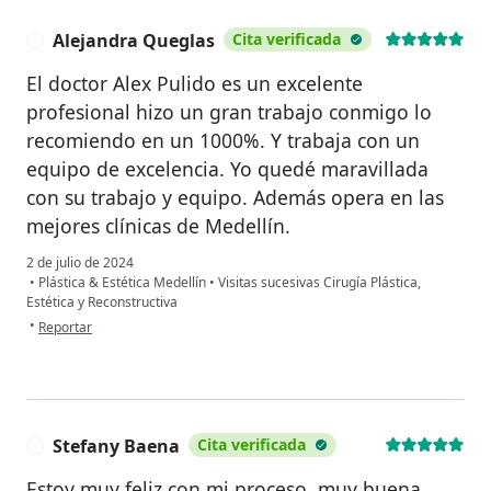
Alejandra Queglas
Cita verificada
A
El doctor Alex Pulido es un excelente
profesional hizo un gran trabajo conmigo lo
recomiendo en un 1000%. Y trabaja con un
equipo de excelencia. Yo quedé maravillada
con su trabajo y equipo. Además opera en las
mejores clínicas de Medellín.
2 de julio de 2024
•
Plástica & Estética Medellín
•
Visitas sucesivas Cirugía Plástica,
Estética y Reconstructiva
en opinión del usuario Alejandra Queglas
•
Reportar
Stefany Baena
Cita verificada
S
Estoy muy feliz con mi proceso, muy buena