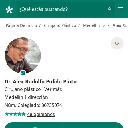
Men
¿Qué estás buscando?
Página De Inicio
Cirujano Plástico
Medellín
Alex Ro
Cambiar de c
Dr.
Alex Rodolfo Pulido Pinto
sobre las especializaciones
Cirujano plástico
·
Ver más
Medellín
1 dirección
Núm. Colegiado: 80235074
48 opiniones