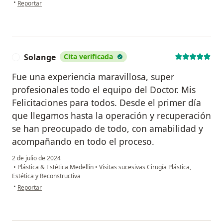
en opinión del usuario Camila
•
Reportar
Solange
Cita verificada
S
Fue una experiencia maravillosa, super
profesionales todo el equipo del Doctor. Mis
Felicitaciones para todos. Desde el primer día
que llegamos hasta la operación y recuperación
se han preocupado de todo, con amabilidad y
acompañando en todo el proceso.
2 de julio de 2024
•
Plástica & Estética Medellín
•
Visitas sucesivas Cirugía Plástica,
Estética y Reconstructiva
en opinión del usuario Solange
•
Reportar