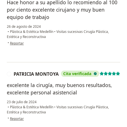
Hace honor a su apellido lo recomiendo al 100
por ciento excelente cirujano y muy buen
equipo de trabajo
26 de agosto de 2024
•
Plástica & Estética Medellín
•
Visitas sucesivas Cirugía Plástica,
Estética y Reconstructiva
en opinión del usuario Maryori yepes
•
Reportar
PATRICIA MONTOYA
Cita verificada
P
excelente la cirugía, muy buenos resultados,
excelente personal asistencial
23 de julio de 2024
•
Plástica & Estética Medellín
•
Visitas sucesivas Cirugía Plástica,
Estética y Reconstructiva
en opinión del usuario PATRICIA MONTOYA
•
Reportar