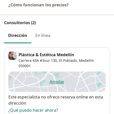
¿Cómo funcionan los precios?
Consultorios (2)
Dirección
En línea
Plástica & Estética Medellín
Carrera 43A #3sur 130,
El Poblado
,
Medellín
050001
Ampliar
se abre en una nueva pestañ
Disponibilidad
Este especialista no ofrece reserva online en esta
dirección
¿Qué puedo hacer ahora?