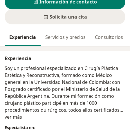
Información de contacto
Solicita una cita
Experiencia
Servicios y precios
Consultorios
Experiencia
Soy un profesional especializado en Cirugía Plástica
Estética y Reconstructiva, formado como Médico
general en la Universidad Nacional de Colombia; con
Posgrado certificado por el Ministerio de Salud de la
República Argentina. Durante mi formación como
cirujano plástico participé en más de 1000
procedimientos quirúrgicos, todos ellos certificados
Acerca de mí
durante el proceso de convalidación del título ante el
ver más
Ministerio de Salud de la República de Colombia en
Especialista en: