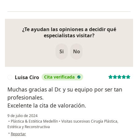
¿Te ayudan las opiniones a decidir qué
especialistas visitar?
Si
No
Luisa Ciro
Cita verificada
L
Muchas gracias al Dr. y su equipo por ser tan
profesionales.
Excelente la cita de valoración.
9 de julio de 2024
•
Plástica & Estética Medellín
•
Visitas sucesivas Cirugía Plástica,
Estética y Reconstructiva
en opinión del usuario Luisa Ciro
•
Reportar