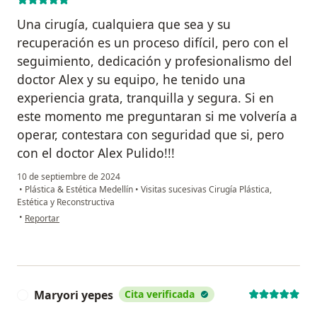
Una cirugía, cualquiera que sea y su
recuperación es un proceso difícil, pero con el
seguimiento, dedicación y profesionalismo del
doctor Alex y su equipo, he tenido una
experiencia grata, tranquilla y segura. Si en
este momento me preguntaran si me volvería a
operar, contestara con seguridad que si, pero
con el doctor Alex Pulido!!!
10 de septiembre de 2024
•
Plástica & Estética Medellín
•
Visitas sucesivas Cirugía Plástica,
Estética y Reconstructiva
en opinión del usuario Luz Karime Blanquiccett
•
Reportar
Maryori yepes
Cita verificada
M