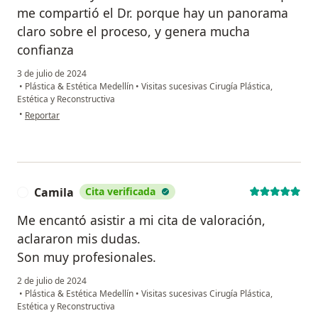
me compartió el Dr. porque hay un panorama
claro sobre el proceso, y genera mucha
confianza
3 de julio de 2024
•
Plástica & Estética Medellín
•
Visitas sucesivas Cirugía Plástica,
Estética y Reconstructiva
en opinión del usuario Yuri Gamboa Zapata
•
Reportar
Camila
Cita verificada
C
Me encantó asistir a mi cita de valoración,
aclararon mis dudas.
Son muy profesionales.
2 de julio de 2024
•
Plástica & Estética Medellín
•
Visitas sucesivas Cirugía Plástica,
Estética y Reconstructiva