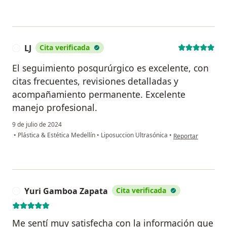
LJ
Cita verificada
L
El seguimiento posqurúrgico es excelente, con
citas frecuentes, revisiones detalladas y
acompañamiento permanente. Excelente
manejo profesional.
9 de julio de 2024
en opinión del usua
•
Plástica & Estética Medellín
•
Liposuccion Ultrasónica
•
Reportar
Yuri Gamboa Zapata
Cita verificada
Y
Me sentí muy satisfecha con la información que