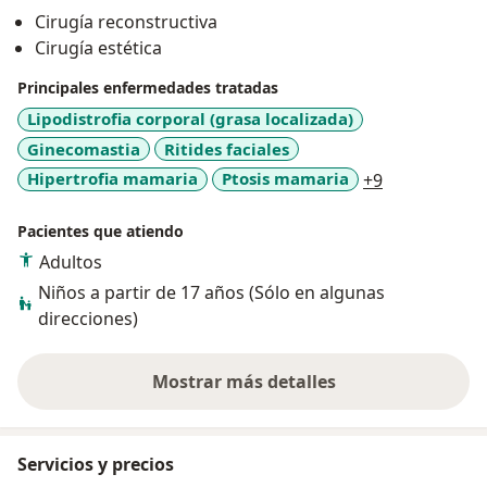
2016. Desde ese año he venido ejerciendo la
Cirugía reconstructiva
especialidad en la ciudad de Medellín, realizando un
Cirugía estética
promedio de 280 cirugías anuales, todas ellas con
fines estéticos. Mis pacientes me reconocen por la
Principales enfermedades tratadas
calidad de resultados, por la honestidad y calidez con
Lipodistrofia corporal (grasa localizada)
las que, junto con mi equipo, acompañamos los
Ginecomastia
Ritides faciales
procesos de cada paciente.
a11y_sr_mor
Hipertrofia mamaria
Ptosis mamaria
+9
Me mantengo al tanto de los últimos adelantos de la
especialidad, asistiendo a Congresos y eventos de
Pacientes que atiendo
formación continuada.
Adultos
Niños a partir de 17 años (Sólo en algunas
direcciones)
Mostrar más detalles
sobre la experiencia
Servicios y precios