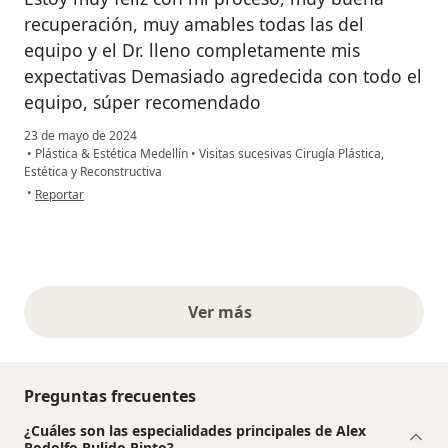
recuperación, muy amables todas las del
equipo y el Dr. lleno completamente mis
expectativas Demasiado agredecida con todo el
equipo, súper recomendado
23 de mayo de 2024
•
Plástica & Estética Medellín
•
Visitas sucesivas Cirugía Plástica,
Estética y Reconstructiva
en opinión del usuario Stefany Baena
•
Reportar
Ver más
opiniones anteriores
Preguntas frecuentes
¿Cuáles son las especialidades principales de Alex
Rodolfo Pulido Pinto?