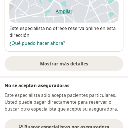
Ampliar
se abre en una nueva pestañ
Disponibilidad
Este especialista no ofrece reserva online en esta
dirección
¿Qué puedo hacer ahora?
Mostrar más detalles
sobre la dirección
No se aceptan aseguradoras
Este especialista sólo acepta pacientes particulares.
Usted puede pagar directamente para reservar, o
buscar otro especialista que acepte su aseguradora.
Buscar especialistas por aseguradora