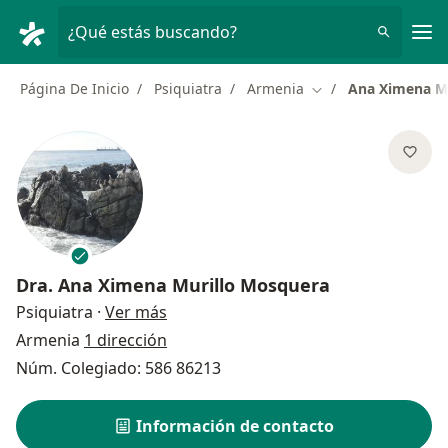
Men
¿Qué estás buscando?
Página De Inicio
Psiquiatra
Armenia
Ana Ximena M
Cambiar de ciudad
Dra.
Ana Ximena Murillo Mosquera
sobre las especializaciones
Psiquiatra
·
Ver más
Armenia
1 dirección
Núm. Colegiado: 586 86213
Información de contacto