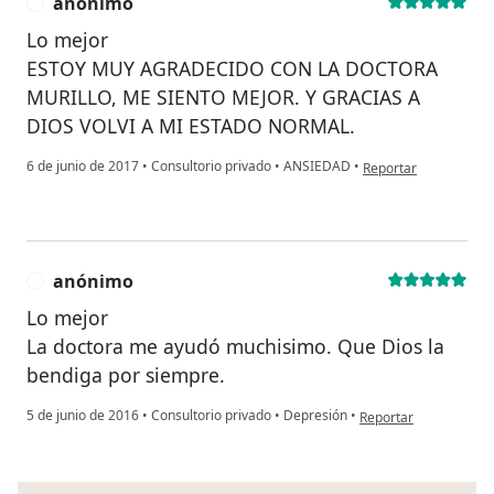
anónimo
A
Lo mejor
ESTOY MUY AGRADECIDO CON LA DOCTORA
MURILLO, ME SIENTO MEJOR. Y GRACIAS A
DIOS VOLVI A MI ESTADO NORMAL.
en opinión del usuar
6 de junio de 2017
•
Consultorio privado
•
ANSIEDAD
•
Reportar
anónimo
A
Lo mejor
La doctora me ayudó muchisimo. Que Dios la
bendiga por siempre.
en opinión del usuari
5 de junio de 2016
•
Consultorio privado
•
Depresión
•
Reportar