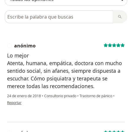
Busca en opiniones
anónimo
A
Lo mejor
Atenta, humana, empática, doctora con mucho
sentido social, sin afanes, siempre dispuesta a
escuchar. Cómo psiquiatra y terapeuta se
merece todas las recomendaciones.
24 de enero de 2018
•
Consultorio privado
•
Trastorno de pánico
•
en opinión del usuario anónimo
Reportar