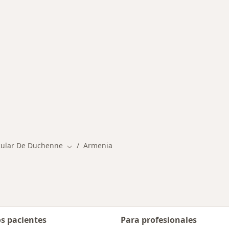
ermedades en Armenia
cular De Duchenne
Armenia
Cambiar de ciudad
os pacientes
Para profesionales