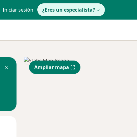
Iniciar sesión
¿Eres un especialista?
Ampliar mapa
Lun
Mar
Mié
10 Ago
11 Ago
12 Ago