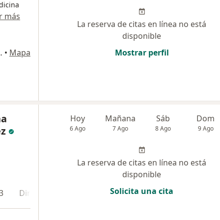
dicina
r más
La reserva de citas en línea no está
disponible
La Castellana, Armenia
•
Mapa
Mostrar perfil
na
Hoy
Mañana
Sáb
Dom
ez
6 Ago
7 Ago
8 Ago
9 Ago
La reserva de citas en línea no está
disponible
Solicita una cita
3
Dirección 4