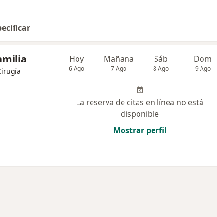
pecificar
amilia
Hoy
Mañana
Sáb
Dom
6 Ago
7 Ago
8 Ago
9 Ago
Cirugía
La reserva de citas en línea no está
disponible
Mostrar perfil