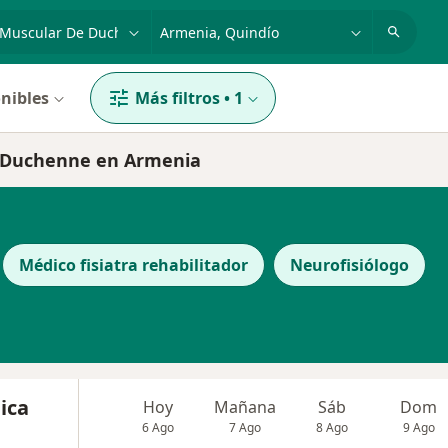
dad, enfermedad o nombre
p. ej. Bogotá
nibles
Más filtros
•
1
de Duchenne en Armenia
Médico fisiatra rehabilitador
Neurofisiólogo
ica
Hoy
Mañana
Sáb
Dom
6 Ago
7 Ago
8 Ago
9 Ago