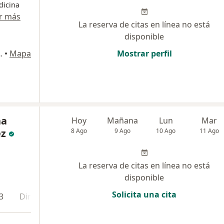
dicina
r más
La reserva de citas en línea no está
disponible
La Castellana, Armenia
•
Mapa
Mostrar perfil
na
Hoy
Mañana
Lun
Mar
ez
8 Ago
9 Ago
10 Ago
11 Ago
La reserva de citas en línea no está
disponible
Solicita una cita
3
Dirección 4