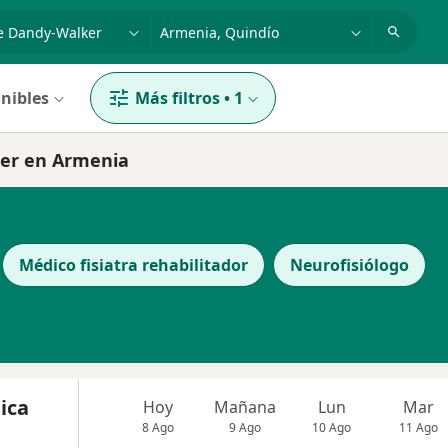
dad, enfermedad o nombre
p. ej. Bogotá
nibles
Más filtros
•
1
ker en Armenia
Médico fisiatra rehabilitador
Neurofisiólogo
ica
Hoy
Mañana
Lun
Mar
8 Ago
9 Ago
10 Ago
11 Ago