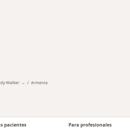
ermedades en Armenia
dy-Walker
Armenia
Cambiar de ciudad
os pacientes
Para profesionales