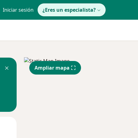
Iniciar sesión
¿Eres un especialista?
Ampliar mapa
Mié
Jue
Vie
12 Ago
13 Ago
14 Ago