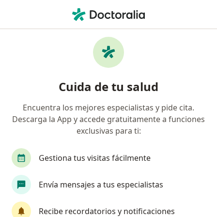
Men
Psiquiatra • Armenia, Quindío
Filtros
Seguro
Mapa
Psiquiatras en Armenia
Cuida de tu salud
Encuentra los mejores especialistas y pide cita.
¿Cuál es tu compañía aseguradora?
Descarga la App y accede gratuitamente a funciones
exclusivas para ti:
Gestiona tus visitas fácilmente
Envía mensajes a tus especialistas
Recibe recordatorios y notificaciones
Dra. Laura Ángel Giraldo