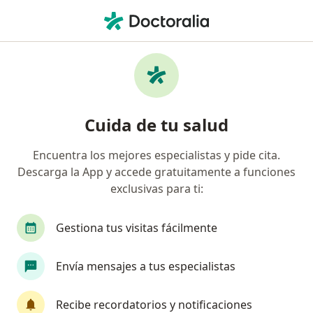
Men
Cuadriplejía Y Paraplejía • Armenia, Quindío
Filtros
• 1
Mapa
Especialistas en Cuadriplejía y Paraplejía en
Cuida de tu salud
Armenia
Encuentra los mejores especialistas y pide cita.
Descarga la App y accede gratuitamente a funciones
¿Qué especialidad estás buscando?
exclusivas para ti:
Fisioterapeuta
Fonoaudiólogo
Médico fis
Gestiona tus visitas fácilmente
Envía mensajes a tus especialistas
Recibe recordatorios y notificaciones