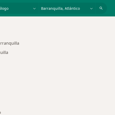
dad, enfermedad o nombre
p. ej. Bogotá
rranquilla
uilla
s enfermedades tratadas
a
ad