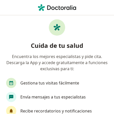
Men
Cáncer Pulmonar • Barranquilla, Atlántico
Filtros
• 1
Seguro
Mapa
Especialistas en Cáncer pulmonar en
Cuida de tu salud
Barranquilla
Encuentra los mejores especialistas y pide cita.
Descarga la App y accede gratuitamente a funciones
¿Qué especialidad estás buscando?
exclusivas para ti:
Cirujano de tórax
Cirujano general
Técnic
Gestiona tus visitas fácilmente
Envía mensajes a tus especialistas
Recibe recordatorios y notificaciones