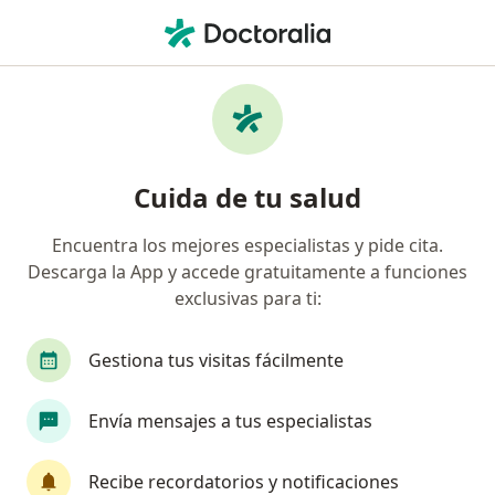
Men
Epicondilitis • Pereira, Risaralda
Filtros
• 1
Seguro
Mapa
Especialistas en Epicondilitis en Pereira
Cuida de tu salud
Encuentra los mejores especialistas y pide cita.
¿Qué especialidad estás buscando?
Descarga la App y accede gratuitamente a funciones
Ortopedista y Traumatólogo
Médico laboral
exclusivas para ti:
Gestiona tus visitas fácilmente
Envía mensajes a tus especialistas
Recibe recordatorios y notificaciones