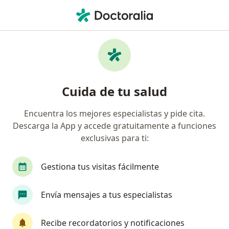
Men
Demencia • Pereira, Risaralda
Filtros
• 1
Seguro
Mapa
Especialistas en Demencia en Pereira
Cuida de tu salud
Encuentra los mejores especialistas y pide cita.
¿Qué especialidad estás buscando?
Descarga la App y accede gratuitamente a funciones
Neurólogo
Médico general
Internista
exclusivas para ti:
Gestiona tus visitas fácilmente
Envía mensajes a tus especialistas
Recibe recordatorios y notificaciones