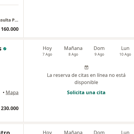
Médico Internista / Medicina Funcional /Consulta Presencial, Virtual, Domiciliaria
 160.000
s
Hoy
Mañana
Dom
Lun
7 Ago
8 Ago
9 Ago
10 Ago
La reserva de citas en línea no está
disponible
ereira
•
Mapa
Solicita una cita
 230.000
stro
Hoy
Mañana
Dom
Lun