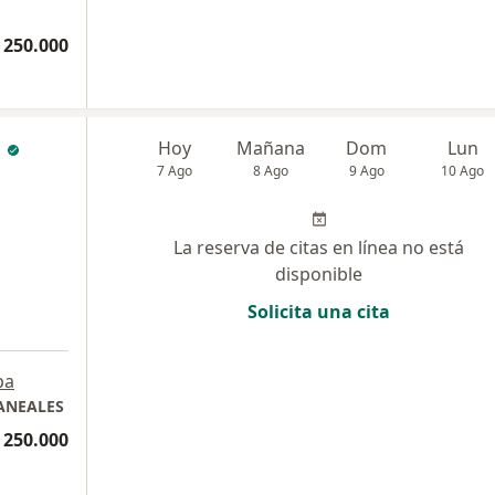
 250.000
a
Hoy
Mañana
Dom
Lun
7 Ago
8 Ago
9 Ago
10 Ago
La reserva de citas en línea no está
disponible
Solicita una cita
pa
ANEALES
 250.000