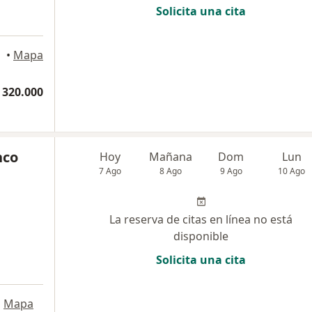
Solicita una cita
ereira
•
Mapa
 320.000
nco
Hoy
Mañana
Dom
Lun
7 Ago
8 Ago
9 Ago
10 Ago
La reserva de citas en línea no está
disponible
Solicita una cita
•
Mapa