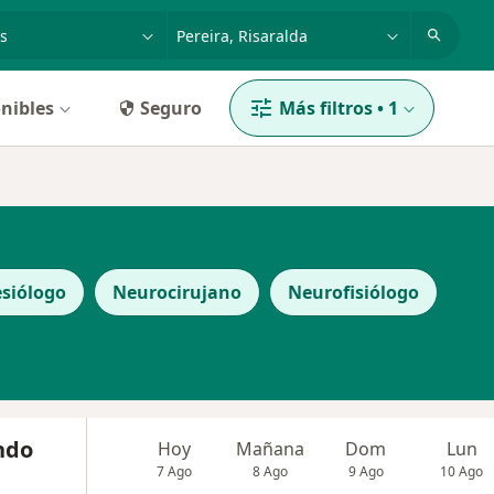
dad, enfermedad o nombre
p. ej. Bogotá
nibles
Seguro
Más filtros
•
1
siólogo
Neurocirujano
Neurofisiólogo
ndo
Hoy
Mañana
Dom
Lun
7 Ago
8 Ago
9 Ago
10 Ago