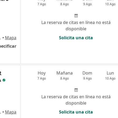
7 Ago
8 Ago
9 Ago
10 Ago
La reserva de citas en línea no está
disponible
05, Pereira
•
Mapa
Solicita una cita
pecificar
R
Hoy
Mañana
Dom
Lun
A
7 Ago
8 Ago
9 Ago
10 Ago
La reserva de citas en línea no está
disponible
 Piso 3, Pereira
•
Mapa
Solicita una cita