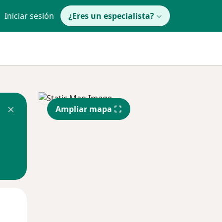
Iniciar sesión
¿Eres un especialista?
Ampliar mapa
Mar
Mié
Jue
11 Ago
12 Ago
13 Ago