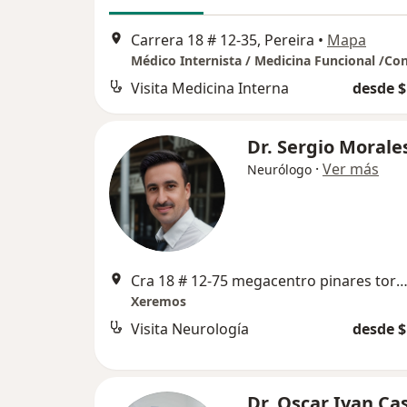
Carrera 18 # 12-35, Pereira
•
Mapa
Visita Medicina Interna
desde $
Dr. Sergio Morale
·
Ver más
Neurólogo
Cra 18 # 12-75 megacentro pinares torre 2 consultorio 607 , P
Xeremos
Visita Neurología
desde $
Dr. Oscar Ivan Ca