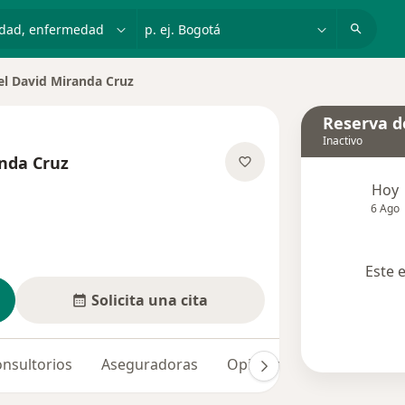
dad, enfermedad o nombre
p. ej. Bogotá
l David Miranda Cruz
de ciudad
Reserva de
Inactivo
nda Cruz
re las especializaciones
Hoy
6 Ago
Este 
Solicita una cita
nsultorios
Aseguradoras
Opiniones (1)
Dudas so