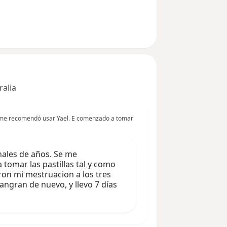
n del usuario usuario
ralia
e me recomendó usar Yael. E comenzado a tomar
nales de años. Se me
tomar las pastillas tal y como
ron mi mestruacion a los tres
angran de nuevo, y llevo 7 días