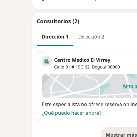
Consultorios (2)
Dirección 1
Dirección 2
Centro Medico El Virrey
Calle 91 # 19C-62,
Bogotá
00000
Ampli
se
Disponibilidad
Este especialista no ofrece reserva onlin
¿Qué puedo hacer ahora?
Mostrar más 