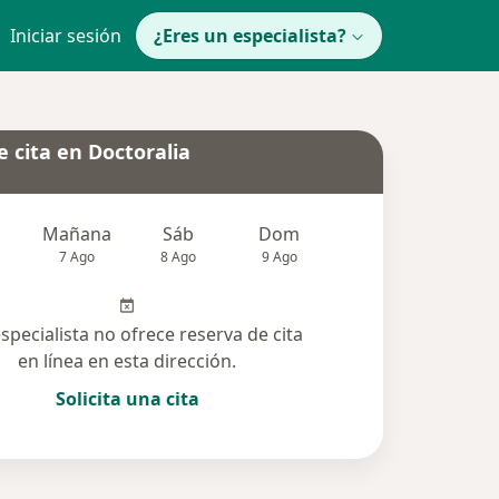
Iniciar sesión
¿Eres un especialista?
 cita en Doctoralia
Mañana
Sáb
Dom
Lun
Mar
7 Ago
8 Ago
9 Ago
10 Ago
11 Ag
especialista no ofrece reserva de cita
en línea en esta dirección.
Solicita una cita
lucionadas (1)