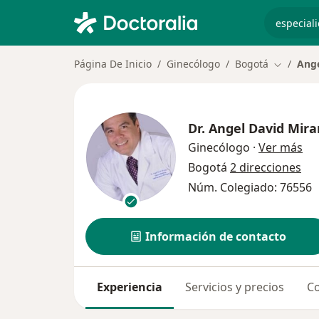
especiali
Página De Inicio
Ginecólogo
Bogotá
Ange
Cambiar 
Dr.
Angel David Mira
sob
Ginecólogo
·
Ver más
Bogotá
2 direcciones
Núm. Colegiado: 76556
Información de contacto
Experiencia
Servicios y precios
Co