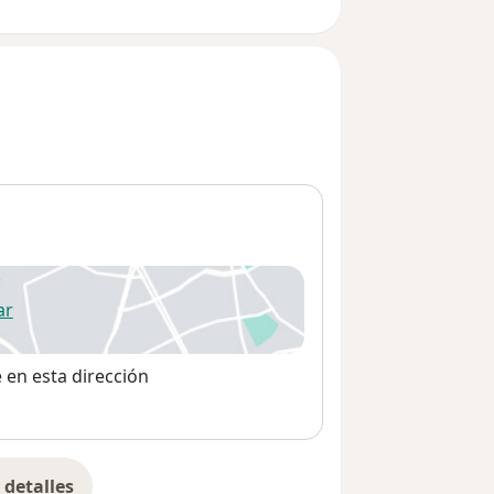
ar
 abre en una nueva pestaña
e en esta dirección
detalles