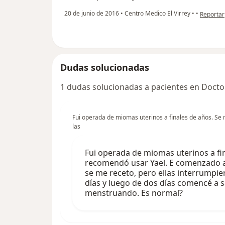
en opinió
20 de junio de 2016
•
Centro Medico El Virrey
•
•
Reportar
Dudas solucionadas
1 dudas solucionadas a pacientes en Docto
Fui operada de miomas uterinos a finales de años. S
las
Fui operada de miomas uterinos a fi
recomendó usar Yael. E comenzado a 
se me receto, pero ellas interrumpie
días y luego de dos días comencé a s
menstruando. Es normal?