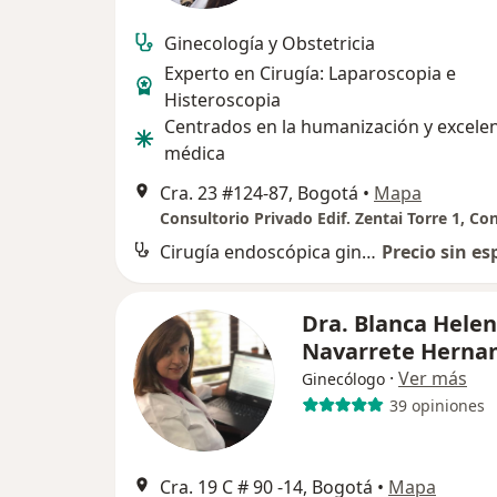
Ginecología y Obstetricia
Experto en Cirugía: Laparoscopia e
Histeroscopia
Centrados en la humanización y excele
médica
Cra. 23 #124-87, Bogotá
•
Mapa
Consultorio Privado Edif. Zentai Torre 1, Co
Cirugía endoscópica ginecológica
Precio sin es
Dra. Blanca Hele
Navarrete Herna
·
Ver más
Ginecólogo
39 opiniones
Cra. 19 C # 90 -14, Bogotá
•
Mapa