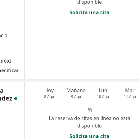
disponible
Solicita una cita
ncia
ns 603
pecificar
na
Hoy
Mañana
Lun
Mar
ndez
8 Ago
9 Ago
10 Ago
11 Ago
La reserva de citas en línea no está
disponible
Solicita una cita