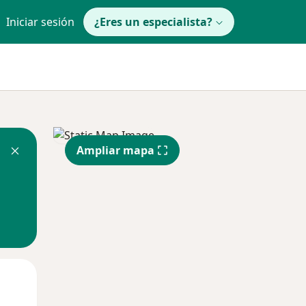
Iniciar sesión
¿Eres un especialista?
Ampliar mapa
Mié
Jue
Vie
12 Ago
13 Ago
14 Ago