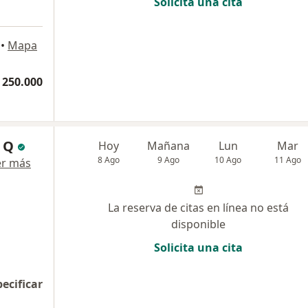
Solicita una cita
•
Mapa
 250.000
 Q
Hoy
Mañana
Lun
Mar
8 Ago
9 Ago
10 Ago
11 Ago
er más
La reserva de citas en línea no está
disponible
Solicita una cita
pecificar