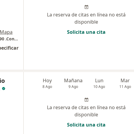
La reserva de citas en línea no está
disponible
Mapa
Solicita una cita
EDIFICIO UNIDAD DE ESPECIALISTAS CALLE 90 .Consultorio 505.CHICÓ. BOGO´TA. (frente a CLINICA DE LA MUJER-)
pecificar
io
Hoy
Mañana
Lun
Mar
z
8 Ago
9 Ago
10 Ago
11 Ago
La reserva de citas en línea no está
disponible
Solicita una cita