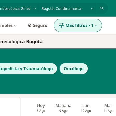
dad, enfermedad o nombre
p. ej. Bogotá
nibles
Seguro
Más filtros
•
1
ginecológica Bogotá
topedista y Traumatólogo
Oncólogo
Hoy
Mañana
Lun
Mar
8 Ago
9 Ago
10 Ago
11 Ago