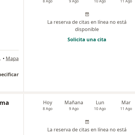
8 Ago
9 Ago
10 Ago
11 Ago
La reserva de citas en línea no está
disponible
Solicita una cita
ca de Marly), Bogotá
•
Mapa
pecificar
ama
Hoy
Mañana
Lun
Mar
8 Ago
9 Ago
10 Ago
11 Ago
La reserva de citas en línea no está