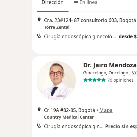
Dirección
En línea
Cra. 23#124- 87 consultorio 603, Bogotá
Torre Zentai
Cirugía endoscópica ginecológica
desde $
Dr. Jairo Mendoza
·
V
Ginecólogo, Oncólogo
76 opiniones
Cr 19A #82-85, Bogotá
•
Mapa
Country Medical Center
Cirugía endoscópica ginecológica
Precio sin es