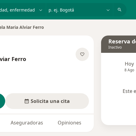
dad, enfermedad o nombre
p. ej. Bogotá
la Maria Alviar Ferro
de ciudad
Reserva de
Inactivo
viar Ferro
Hoy
re las especializaciones
8 Ago
Este 
Solicita una cita
Aseguradoras
Opiniones