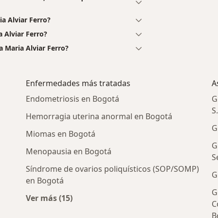
a Alviar Ferro?
 Alviar Ferro?
 Maria Alviar Ferro?
Enfermedades más tratadas
A
Endometriosis en Bogotá
G
S
Hemorragia uterina anormal en Bogotá
G
Miomas en Bogotá
G
Menopausia en Bogotá
S
Síndrome de ovarios poliquísticos (SOP/SOMP)
G
en Bogotá
G
s cercanos
Ver más (15)
C
Más en esta categoría: Enfermedades más 
B