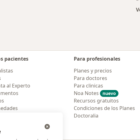
V
os pacientes
Para profesionales
listas
Planes y precios
s
Para doctores
ta al Experto
Para clinicas
amentos
Noa Notes
nuevo
os
Recursos gratuitos
medades
Condiciones de los Planes
tas Frecuentes
Doctoralia
ión para móvil
e