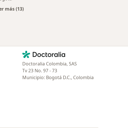
er más (13)
Más en esta categoría: Aseguradoras más populare
Contacto
Doctoralia - Página de inicio
Doctoralia Colombia, SAS
Tv 23 No. 97 - 73
Municipio: Bogotá D.C., Colombia