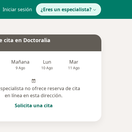
Iniciar sesión
¿Eres un especialista?
 cita en Doctoralia
Mañana
Lun
Mar
Mié
Jue
9 Ago
10 Ago
11 Ago
12 Ago
13 Ag
especialista no ofrece reserva de cita
en línea en esta dirección.
Solicita una cita