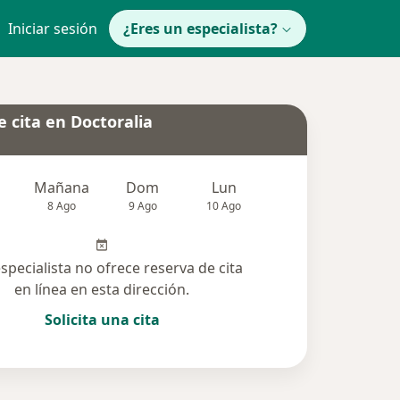
Iniciar sesión
¿Eres un especialista?
 cita en Doctoralia
Mañana
Dom
Lun
Mar
Mié
8 Ago
9 Ago
10 Ago
11 Ago
12 Ag
especialista no ofrece reserva de cita
en línea en esta dirección.
Solicita una cita