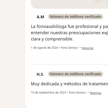
A.M
Número de teléfono verificado
A
La fonoaudióloga fue profesional y p
entender nuestras preocupaciones ex
clara y comprensible.
en opinión del usua
1 de agosto de 2024
•
Fono Genius
•
•
Reportar
H.S.
Número de teléfono verificado
H
Muy dedicada y métodos de tratamient
en opinión de
10 de septiembre de 2023
•
Fono Genius
•
•
Reportar