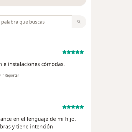
opiniones
n e instalaciones cómodas.
en opinión del usuario A.M
z
•
Reportar
vance en el lenguaje de mi hijo.
bras y tiene intención