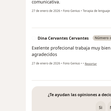
comunicativa.
27 de enero de 2026
•
Fono Genius
•
Terapia de lenguaje
Dina Cervantes Cervantes
Número d
D
Exelente profecional trabaja muy bie
agradecidos
en opinión del usu
27 de enero de 2026
•
Fono Genius
•
•
Reportar
¿Te ayudan las opiniones a decid
Si