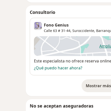
Consultorio
Fono Genius
Calle 63 # 31-44,
Suroccidente
,
Barranqu
Ampli
se
Disponibilidad
Este especialista no ofrece reserva onlin
¿Qué puedo hacer ahora?
Mostrar más 
so
No se aceptan aseguradoras