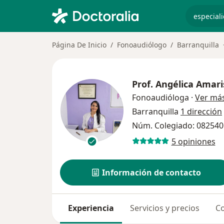
especiali
Página De Inicio
Fonoaudiólogo
Barranquilla
Prof.
Angélica Amari
Fonoaudióloga
·
Ver má
Barranquilla
1 dirección
Núm. Colegiado: 082540
5 opiniones
Información de contacto
Experiencia
Servicios y precios
Co