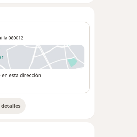
illa
080012
ar
 abre en una nueva pestaña
e en esta dirección
detalles
bre la dirección