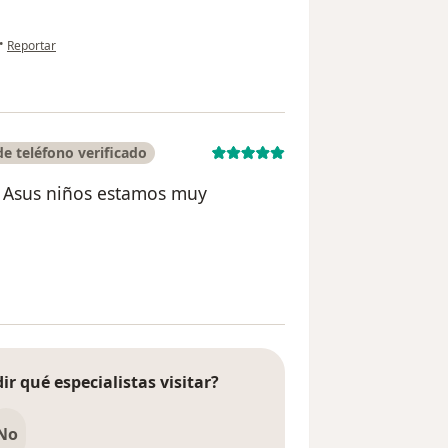
en opinión del usuario Y. Leal
•
Reportar
e teléfono verificado
n Asus niños estamos muy
ario Dina Cervantes Cervantes
ir qué especialistas visitar?
No