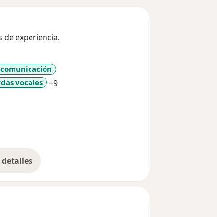
 de experiencia.
a comunicación
a11y_sr_more_diseases
das vocales
+9
detalles
bre la experiencia