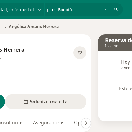
dad, enfermedad o nombre
p. ej. Bogotá
Angélica Amaris Herrera
Cambiar de ciudad
Reserva de
Inactivo
s Herrera
sobre las especializaciones
s
Hoy
7 Ago
Este 
Solicita una cita
nsultorios
Aseguradoras
Opiniones (5)