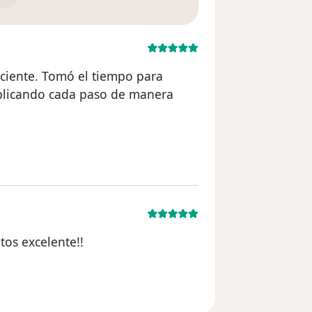
aciente. Tomó el tiempo para
plicando cada paso de manera
rio A.M
os excelente!!
l usuario H.S.