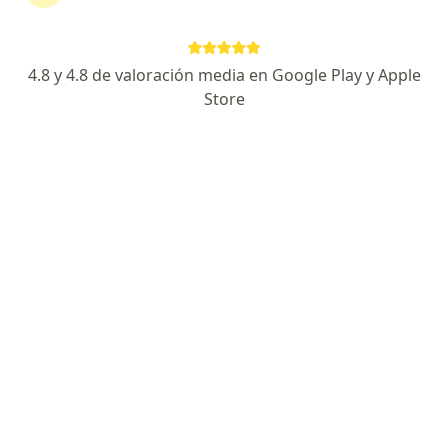
Calle 68B #50-122, local 2 y 3, Barranquilla
•
Mapa
Fonoaudio Clínica de la Audición
Acepta Allianz Seguros S.A.
4.8 y 4.8 de valoración media en Google Play y Apple
Visita Fonoaudiología
Store
Este especialista no ofrece reserva de cita en línea en esta dirección.
Solicita una cita
Rocio Amparo Cuello Pantoja
Fonoaudiólogo