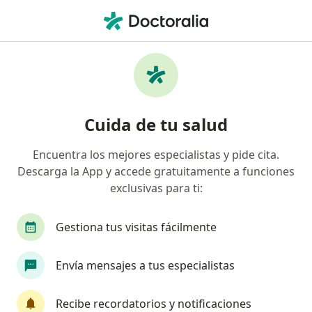
Men
Fonoaudiólogo • Barranquilla, Atlántico
Filtros
Seguro:
Allianz Seguros S.A.
Fonoaudiólogos recomendados de Allianz
Cuida de tu salud
Seguros S.A. en Barranquilla
Encuentra los mejores especialistas y pide cita.
Descarga la App y accede gratuitamente a funciones
exclusivas para ti:
Gestiona tus visitas fácilmente
Envía mensajes a tus especialistas
Dra. Maria del Pilar Illera Yanet
·
Ver más
Fonoaudiólogo
Recibe recordatorios y notificaciones