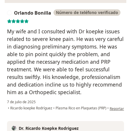
Orlando Bonilla
Número de teléfono verificado
O
My wife and I consulted with Dr koepke issues
related to severe knee pain. He was very careful
in diagnosing preliminary symptoms. He was
able to pin point quickly the problem, and
applied the necessary medication and PRP
treatment. We were able to feel successful
results swiftly. His knowledge, professionalism
and dedication incline us to highly recommend
him as a Orthopedic specialist.
7 de julio de 2025
en opinión de
•
Ricardo koepke Rodríguez
•
Plasma Rico en Plaquetas (PRP)
•
Reportar
Dr. Ricardo Koepke Rodriguez