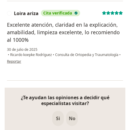
Loira ariza
Cita verificada
L
Excelente atención, claridad en la explicación,
amabilidad, limpieza excelente, lo recomiendo
al 1000%
30 de julio de 2025
•
Ricardo koepke Rodríguez
•
Consulta de Ortopedia y Traumatología
•
en opinión del usuario Loira ariza
Reportar
¿Te ayudan las opiniones a decidir qué
especialistas visitar?
Si
No