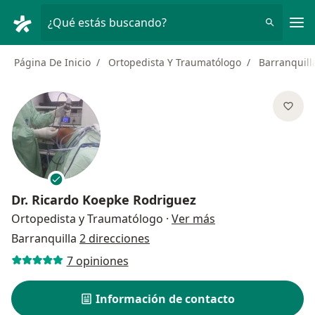
Men
¿Qué estás buscando?
Página De Inicio
Ortopedista Y Traumatólogo
Barranquill
Dr.
Ricardo Koepke Rodriguez
sobre las especial
Ortopedista y Traumatólogo
·
Ver más
Barranquilla
2 direcciones
7 opiniones
Información de contacto