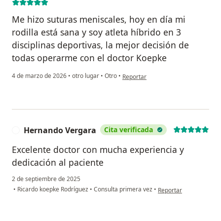
Me hizo suturas meniscales, hoy en día mi
rodilla está sana y soy atleta híbrido en 3
disciplinas deportivas, la mejor decisión de
todas operarme con el doctor Koepke
en opinión del usuario Thiago Carr
4 de marzo de 2026
•
otro lugar
•
Otro
•
Reportar
Hernando Vergara
Cita verificada
H
Excelente doctor con mucha experiencia y
dedicación al paciente
2 de septiembre de 2025
en opinión del usuari
•
Ricardo koepke Rodríguez
•
Consulta primera vez
•
Reportar