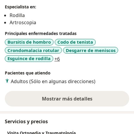
Especialista en:
Rodilla
Artroscopia
Principales enfermedades tratadas
Bursitis de hombro
Codo de tenista
Crondomalacia rotular
Desgarre de meniscos
a11y_sr_more_diseases
Esguince de rodilla
+6
Pacientes que atiendo
Adultos (Sólo en algunas direcciones)
Mostrar más detalles
sobre la experiencia
Servicios y precios
Visita Ortopedia y Traumatología