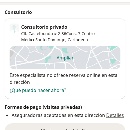
Consultorio
Consultorio privado
Cll. Castelbondo # 2-36Cons. 7 Centro
MédicoSanto Domingo,
Cartagena
Ampliar
se abre en una nueva pestañ
Disponibilidad
Este especialista no ofrece reserva online en esta
dirección
¿Qué puedo hacer ahora?
Formas de pago (visitas privadas)
Aseguradoras aceptadas en esta dirección
Detalles