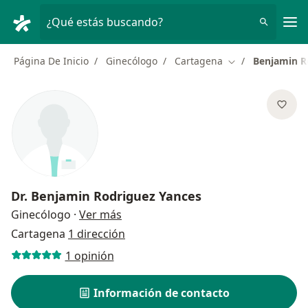
Men
¿Qué estás buscando?
Página De Inicio
Ginecólogo
Cartagena
Benjamin R
Cambiar de ciud
Dr.
Benjamin Rodriguez Yances
sobre las especializaciones
Ginecólogo
·
Ver más
Cartagena
1 dirección
1 opinión
Información de contacto