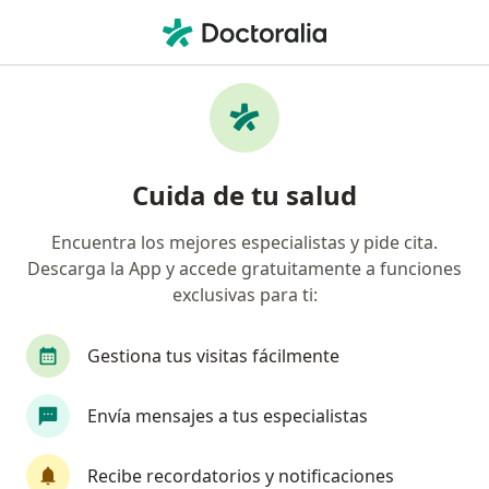
Men
Ginecólogo • Cartagena, Bolívar
Filtros
Seguro:
Compañía De Seguros
Ginecólogos recomendados de Compañía
Cuida de tu salud
De Seguros Bolívar S.A. en Cartagena
Encuentra los mejores especialistas y pide cita.
Descarga la App y accede gratuitamente a funciones
exclusivas para ti:
Gestiona tus visitas fácilmente
Envía mensajes a tus especialistas
Dra. Sonia Jeanette Londoño Giraldo
·
Ver más
Ginecóloga
Recibe recordatorios y notificaciones
23 opiniones