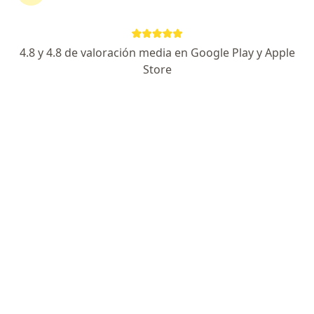
·
Ver más
Cardiología, Medicina del deporte, Fisioterapia
25 opiniones
4.8 y 4.8 de valoración media en Google Play y Apple
SEDE MANIZALES: Calle 64 A 21- 50. Portal del cable., Manizales
•
Mapa
Store
Ningún profesional de este centro tiene citas disponibles
Mostrar perfil
Dr. Lorenzo López Villegas
·
Ver más
Cardiólogo, Internista
46 opiniones