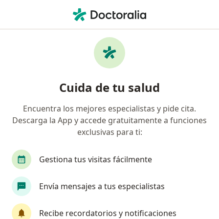
Men
Cardiólogo • Manizales, Caldas
Filtros
Seguro
Mapa
Cardiólogos en Manizales
Cuida de tu salud
Encuentra los mejores especialistas y pide cita.
¿Cuál es tu compañía aseguradora?
Descarga la App y accede gratuitamente a funciones
exclusivas para ti:
Gestiona tus visitas fácilmente
Envía mensajes a tus especialistas
Recibe recordatorios y notificaciones
CEMDE