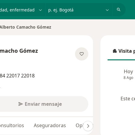
dad, enfermedad o nombre
p. ej. Bogotá
 Alberto Camacho Gómez
ciudad
Camacho Gómez
Visita 
Visita p
las especializaciones
Hoy
84 22017 22018
8 Ago
s
Este c
Enviar mensaje
nsultorios
Aseguradoras
Opiniones (522)
Dudas