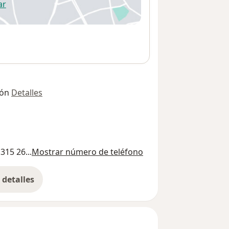
ar
 abre en una nueva pestaña
ión
Detalles
315 26...
Mostrar número de teléfono
detalles
bre la dirección