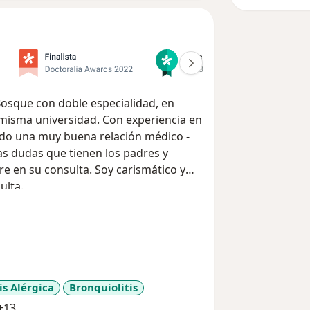
Bosque con doble especialidad, en
 misma universidad. Con experiencia en
ndo una muy buena relación médico -
as dudas que tienen los padres y
re en su consulta. Soy carismático y
ulta.
is Alérgica
Bronquiolitis
a11y_sr_more_diseases
+13