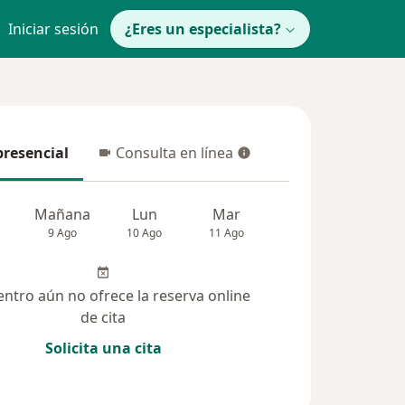
Iniciar sesión
¿Eres un especialista?
presencial
Consulta en línea
resencial
Consulta en línea
Mañana
Lun
Mar
Mié
Jue
9 Ago
10 Ago
11 Ago
12 Ago
13 Ag
entro aún no ofrece la reserva online
de cita
Solicita una cita
 solucionadas (46)