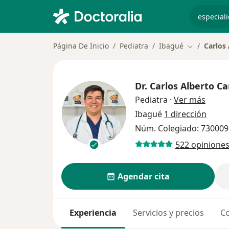
especiali
Página De Inicio
Pediatra
Ibagué
Carlos
Cambiar de 
Dr.
Carlos Alberto 
sobre 
Pediatra
·
Ver más
Ibagué
1 dirección
Núm. Colegiado: 730009
522 opinione
Agendar cita
Experiencia
Servicios y precios
Co