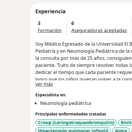
Experiencia
3
6
Formación
Aseguradoras aceptadas
Soy Médico Egresado de la Universidad El 
Pediatría y en Neumología Pediátrica de la
la consulta por mas de 25 años, consiguie
paciente. Trato de siempre resolver todas l
dedicar el tiempo que cada paciente requie
logro que los niños quieran volver a la cons
Acerca de mí
ver más
Especialista en:
Neumología pediátríca
Principales enfermedades tratadas
Croup (Laringotraqueobronquitis)
Rinit
Hipertensión pulmonar infantil
Asma