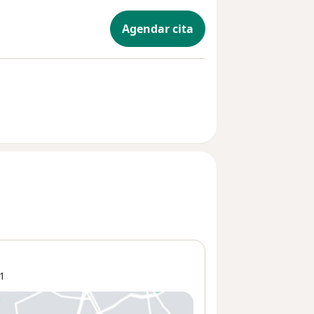
Agendar cita
1