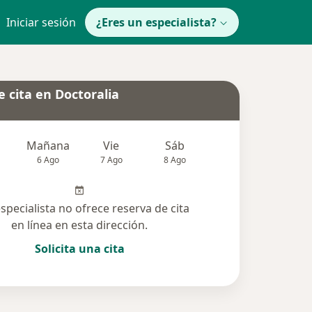
Iniciar sesión
¿Eres un especialista?
 cita en Doctoralia
Mañana
Vie
Sáb
Dom
Lun
6 Ago
7 Ago
8 Ago
9 Ago
10 Ag
especialista no ofrece reserva de cita
en línea en esta dirección.
Solicita una cita