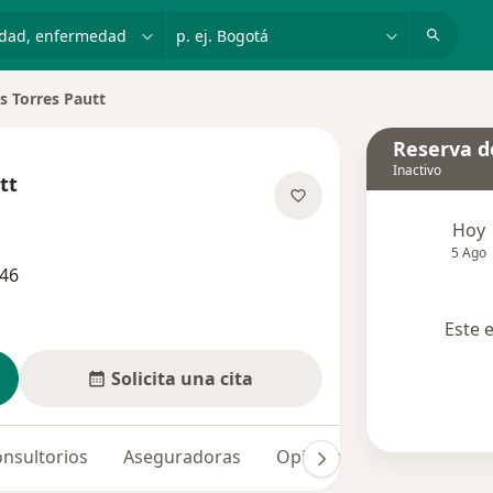
dad, enfermedad o nombre
p. ej. Bogotá
s Torres Pautt
Reserva de
Inactivo
tt
e las especializaciones
Hoy
5 Ago
646
Este 
Solicita una cita
nsultorios
Aseguradoras
Opiniones (43)