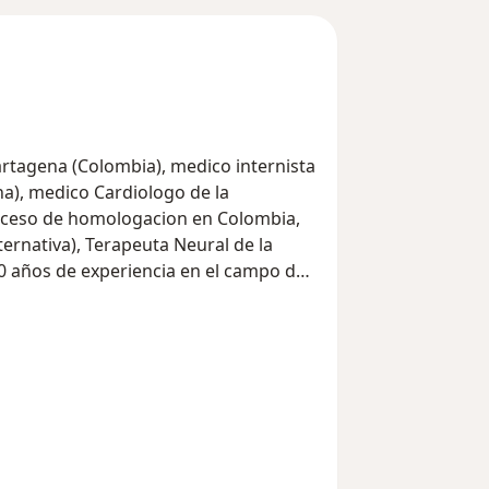
artagena (Colombia), medico internista
na), medico Cardiologo de la
roceso de homologacion en Colombia,
ternativa), Terapeuta Neural de la
0 años de experiencia en el campo de
is en la medicina preventiva, y
s adultos.