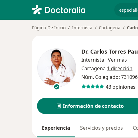
especiali
Página De Inicio
Internista
Cartagena
Carlo
Dr.
Carlos Torres Pau
sobr
Internista
·
Ver más
Cartagena
1 dirección
Núm. Colegiado: 73109
43 opiniones
Información de contacto
Experiencia
Servicios y precios
Co