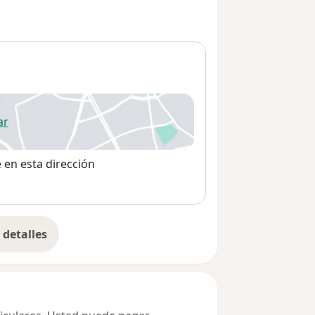
1
ar
 abre en una nueva pestaña
e en esta dirección
detalles
bre la dirección