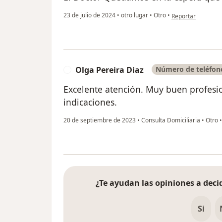
en opinión del usu
23 de julio de 2024
•
otro lugar
•
Otro
•
Reportar
Olga Pereira Diaz
Número de teléfono
O
Excelente atención. Muy buen profesion
indicaciones.
20 de septiembre de 2023
•
Consulta Domiciliaria
•
Otro
¿Te ayudan las opiniones a decid
Si