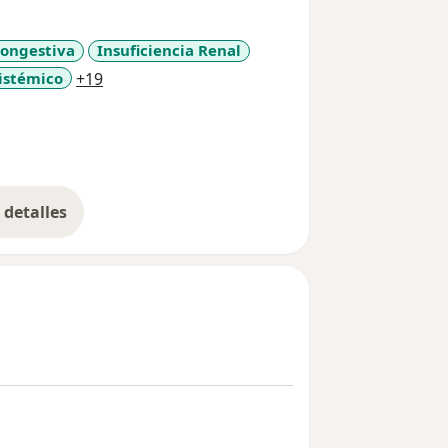
Congestiva
Insuficiencia Renal
a11y_sr_more_diseases
istémico
+19
detalles
bre la experiencia