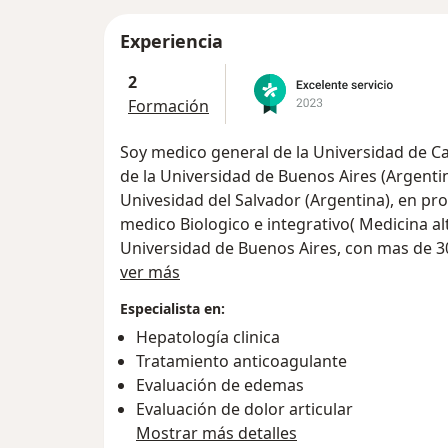
Experiencia
2
Formación
Soy medico general de la Universidad de C
de la Universidad de Buenos Aires (Argenti
Univesidad del Salvador (Argentina), en p
medico Biologico e integrativo( Medicina al
Universidad de Buenos Aires, con mas de 3
Acerca de mí
la medicina y actualmente hago mas enfasis
ver más
enfermedades cronicas degenerativas en lo
Especialista en:
Hepatología clinica
Tratamiento anticoagulante
Evaluación de edemas
Evaluación de dolor articular
Mostrar más detalles