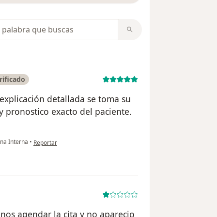
opiniones
rificado
explicación detallada se toma su
y pronostico exacto del paciente.
en opinión del usuario Raiza jimenez
ina Interna
•
Reportar
nos agendar la cita y no aparecio