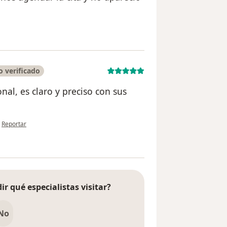
ario Lina
 verificado
al, es claro y preciso con sus
en opinión del usuario Olga Pereira Diaz
•
Reportar
ir qué especialistas visitar?
No