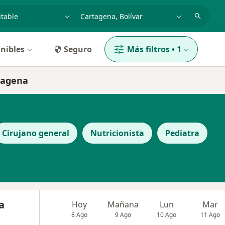
dad, enfermedad o nombre
p. ej. Bogotá
nibles
Seguro
Más filtros
•
1
rtagena
Cirujano general
Nutricionista
Pediatra
a
Hoy
Mañana
Lun
Mar
8 Ago
9 Ago
10 Ago
11 Ago