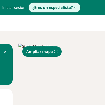
Iniciar sesión
¿Eres un especialista?
Ampliar mapa
Mié
Jue
Vie
12 Ago
13 Ago
14 Ago