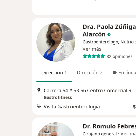
Dra. Paola Zúñiga
Alarcón
Gastroenterólogo, Nutrici
Ver más
82 opiniones
Dirección 1
Dirección 2
En líne
Carrera 54 # 53-56 Centro Comercial Ronda Real, Cartagena
Gastrofitness
Visita Gastroenterología
$
Dr. Romulo Febre
·
Ver m
Cirujano general