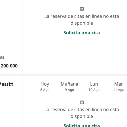
La reserva de citas en línea no está
disponible
Solicita una cita
ias
 200.000
Pautt
Hoy
Mañana
Lun
Mar
8 Ago
9 Ago
10 Ago
11 Ago
La reserva de citas en línea no está
disponible
Solicita una cita