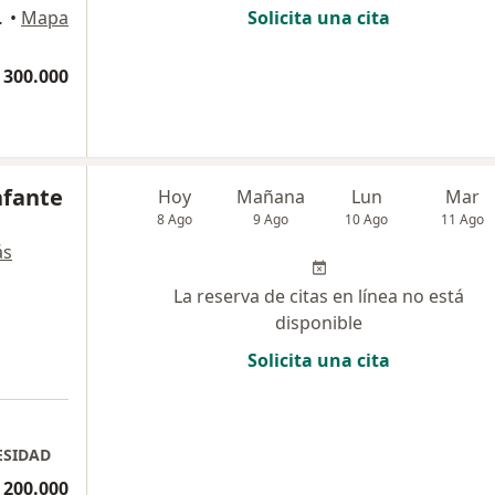
grande, Cartagena
•
Mapa
Solicita una cita
 300.000
nfante
Hoy
Mañana
Lun
Mar
8 Ago
9 Ago
10 Ago
11 Ago
ás
La reserva de citas en línea no está
disponible
Solicita una cita
ESIDAD
 200.000