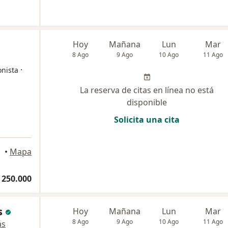
Hoy
Mañana
Lun
Mar
8 Ago
9 Ago
10 Ago
11 Ago
·
onista
La reserva de citas en línea no está
disponible
Solicita una cita
a
•
Mapa
 250.000
s
Hoy
Mañana
Lun
Mar
8 Ago
9 Ago
10 Ago
11 Ago
ás