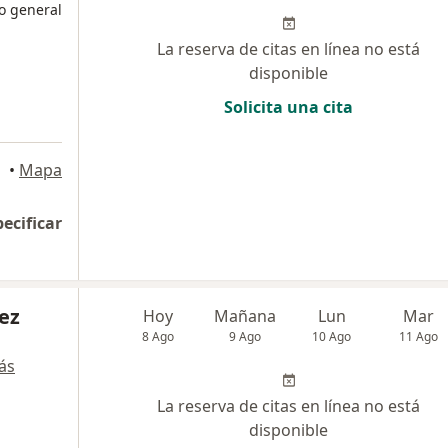
o general
La reserva de citas en línea no está
disponible
Solicita una cita
a
•
Mapa
pecificar
ez
Hoy
Mañana
Lun
Mar
8 Ago
9 Ago
10 Ago
11 Ago
ás
La reserva de citas en línea no está
disponible