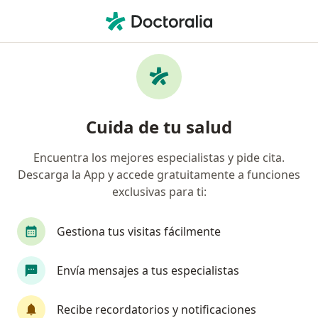
Men
¿Qué estás buscando?
Página De Inicio
Gastroenterólogo
Cali
César Torre
Cambiar de ciuda
Cuida de tu salud
Encuentra los mejores especialistas y pide cita.
Descarga la App y accede gratuitamente a funciones
exclusivas para ti:
Dr.
César Torres
sobre las especializaciones
Gastroenterólogo
·
Ver más
Gestiona tus visitas fácilmente
Cali
1 dirección
22 opiniones
Envía mensajes a tus especialistas
Agendar cita
Recibe recordatorios y notificaciones