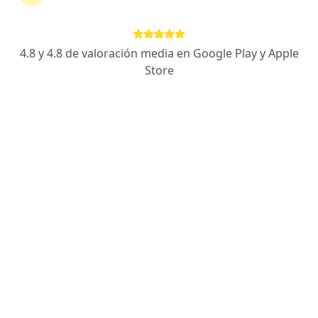
Enviar mensaje
4.8 y 4.8 de valoración media en Google Play y Apple
Store
Experiencia
Novedades
Servicios y precios
Experiencia
• Médico – UNAB • Especialista en Cirugía General –
UdC • Supraespecialista en Gastroenterología y
Endoscopia – FUS • Miembro Asociación Colombiana
de Gastroenterología • Miembro Asociación
Colombiana de Cirugía
Especialista en:
Endoscopia digestiva
Principales enfermedades tratadas
(Colon Espástico)
Cancer Gástrico