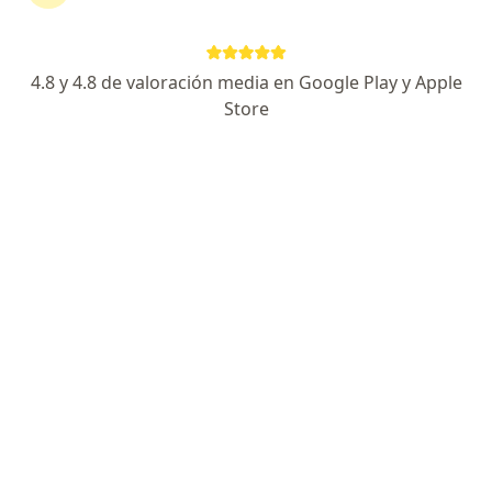
Cra. 5 # 18-33 Cons.702, Pereira
•
Mapa
Consultorio privado
Acepta Allianz Seguros S.A.
4.8 y 4.8 de valoración media en Google Play y Apple
Este especialista no ofrece reserva de cita en línea en esta dirección.
Store
Solicita una cita
Dra. Cecilia Zamorano Castro
·
Ver más
Gastroenterólogo
Cll. 9 C # 50-25 Cons. 605, Cali
•
Mapa
Consultorio privado