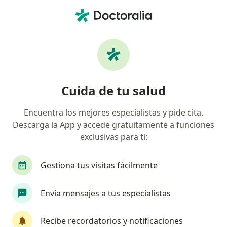
Men
Gastroenterólogo • Cali, Valle del Cauca
Filtros
Seguro:
Allianz Seguros S.A.
Gastroenterólogos recomendados de
Cuida de tu salud
Allianz Seguros S.A. en Cali
Encuentra los mejores especialistas y pide cita.
Descarga la App y accede gratuitamente a funciones
exclusivas para ti:
Gestiona tus visitas fácilmente
Envía mensajes a tus especialistas
Dr. Hector William Toro Hidalgo
Gastroenterólogo
Recibe recordatorios y notificaciones