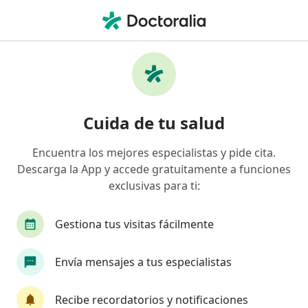
Men
Cirujano De Tórax
Filtros
Seguro
Mapa
Cirujanos de tórax
Cuida de tu salud
Encuentra los mejores especialistas y pide cita.
Elige la ciudad en la que buscas al especialista
Descarga la App y accede gratuitamente a funciones
Bogotá
Medellín
Cali
Barranquilla
exclusivas para ti:
Gestiona tus visitas fácilmente
Envía mensajes a tus especialistas
Recibe recordatorios y notificaciones