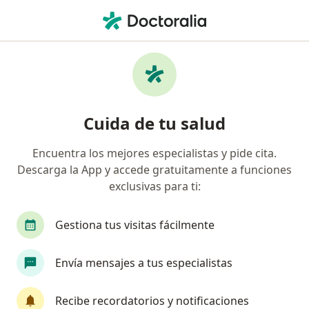
Men
Cirujano General • Chapinero, Bogotá, Cundinamarca
Filtros
Seguro
Mapa
Cirujanos generales en Chapinero, Bogotá
Cuida de tu salud
Encuentra los mejores especialistas y pide cita.
¿Cuál es tu compañía aseguradora?
Descarga la App y accede gratuitamente a funciones
Compañía De Medicina Prepagada Colsanitas S.A.
exclusivas para ti:
Gestiona tus visitas fácilmente
Envía mensajes a tus especialistas
Recibe recordatorios y notificaciones