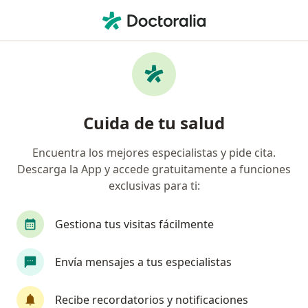
Men
Cirujano General • Localidad De Chapinero, Bogotá, Cundinamarca
Filtros
Seguro
Mapa
Cirujanos generales en Localidad De
Cuida de tu salud
Chapinero, Bogotá
Encuentra los mejores especialistas y pide cita.
Descarga la App y accede gratuitamente a funciones
¿Cuál es tu compañía aseguradora?
exclusivas para ti:
Compañía De Medicina Prepagada Colsanitas S.A.
Gestiona tus visitas fácilmente
Envía mensajes a tus especialistas
Recibe recordatorios y notificaciones