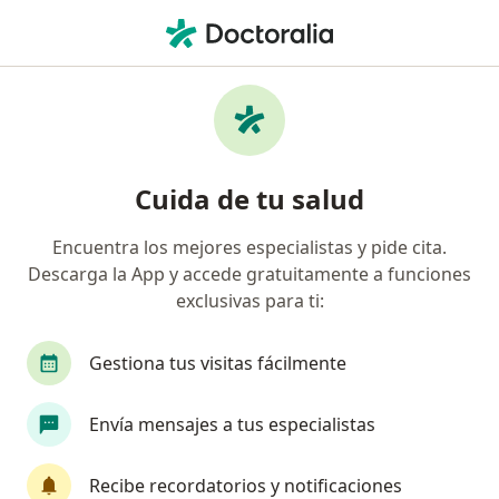
Men
Cirujano General • Prado V , Bogotá, Cundinamarca
Filtros
Seguro
Mapa
Cirujanos generales en Prado V., Bogotá
Cuida de tu salud
Encuentra los mejores especialistas y pide cita.
¿Cuál es tu compañía aseguradora?
Descarga la App y accede gratuitamente a funciones
Compañía De Medicina Prepagada Colsanitas S.A.
exclusivas para ti:
Gestiona tus visitas fácilmente
Envía mensajes a tus especialistas
Recibe recordatorios y notificaciones