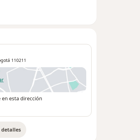
ogotá
110211
ar
 abre en una nueva pestaña
e en esta dirección
detalles
bre la dirección