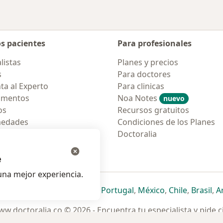
os pacientes
Para profesionales
listas
Planes y precios
s
Para doctores
ta al Experto
Para clinicas
amentos
Noa Notes
nuevo
os
Recursos gratuitos
medades
Condiciones de los Planes
tas Frecuentes
Doctoralia
ión para móvil
e
na mejor experiencia.
ueva pestaña
en una nueva pestaña
e abre en una nueva pestaña
se abre en una nueva pestaña
se abre en una nueva pestaña
se abre en una nueva pestaña
se abre en una nueva p
se abre en una
se abre e
se
Italia
,
Deutschland
,
Česko
,
Portugal
,
México
,
Chile
,
Brasil
,
A
w.doctoralia.co © 2026 - Encuentra tu especialista y pide c