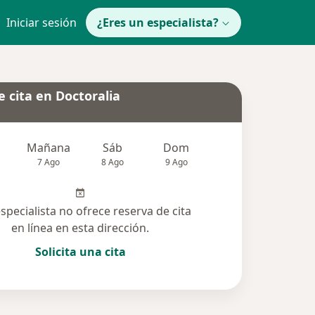
Iniciar sesión
¿Eres un especialista?
 cita en Doctoralia
Mañana
Sáb
Dom
Lun
Mar
7 Ago
8 Ago
9 Ago
10 Ago
11 Ag
especialista no ofrece reserva de cita
en línea en esta dirección.
Solicita una cita