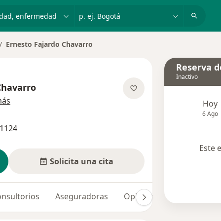
dad, enfermedad o nombre
p. ej. Bogotá
Ernesto Fajardo Chavarro
mbiar de ciudad
Reserva de
Inactivo
Chavarro
sobre las especializaciones
más
Hoy
6 Ago
91124
Este 
Solicita una cita
nsultorios
Aseguradoras
Opiniones