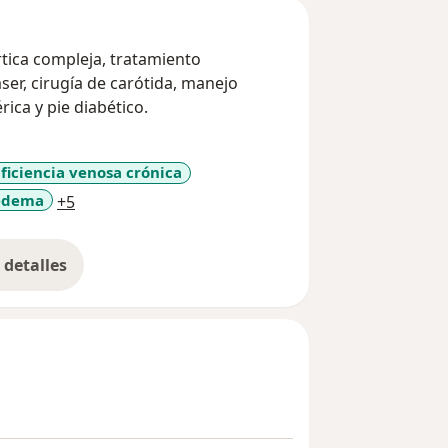
rtica compleja, tratamiento
ser, cirugía de carótida, manejo
ica y pie diabético.
ficiencia venosa crónica
a11y_sr_more_diseases
edema
+5
detalles
bre la experiencia