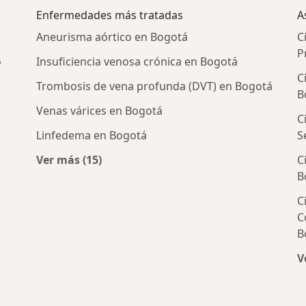
Enfermedades más tratadas
A
Aneurisma aórtico en Bogotá
C
P
o
Insuficiencia venosa crónica en Bogotá
C
Trombosis de vena profunda (DVT) en Bogotá
B
Venas várices en Bogotá
C
Linfedema en Bogotá
S
Ver más (15)
C
asculares cercanos
Más en esta categoría: Enfermedades más 
B
C
C
B
V