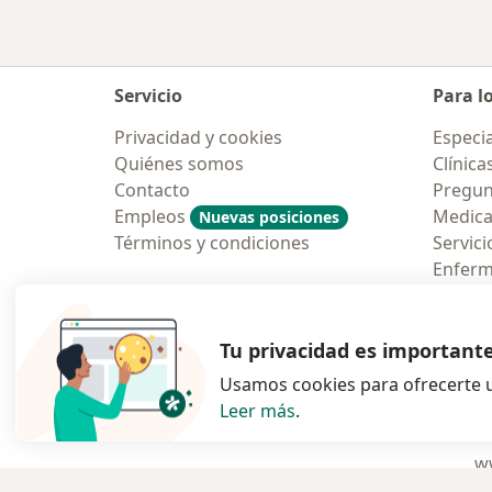
Servicio
Para l
Privacidad y cookies
Especia
Quiénes somos
Clínica
Contacto
Pregun
Empleos
Medic
Nuevas posiciones
Términos y condiciones
Servici
Enfer
Pregun
Aplicac
Tu privacidad es important
Usamos cookies para ofrecerte u
Leer más
.
se abre en una n
se abre 
s
Polska
,
Türkiye
,
España
,
ww