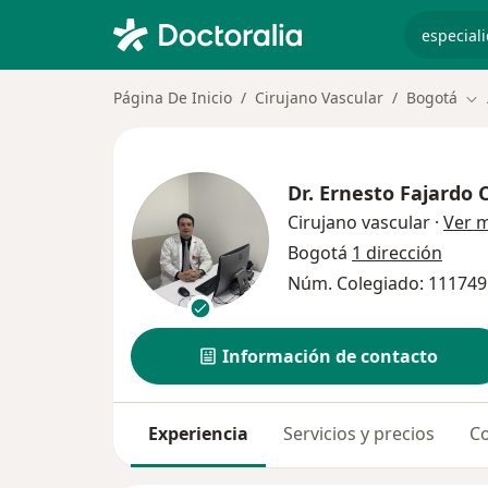
especiali
Página De Inicio
Cirujano Vascular
Bogotá
Ca
Dr.
Ernesto Fajardo 
Cirujano vascular
·
Ver 
Bogotá
1 dirección
Núm. Colegiado: 11174
Información de contacto
Experiencia
Servicios y precios
Co