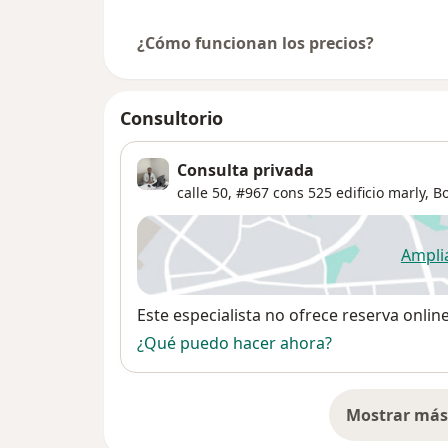
¿Cómo funcionan los precios?
Consultorio
Consulta privada
calle 50, #967 cons 525 edificio marly,
B
Ampli
se
Disponibilidad
Este especialista no ofrece reserva onlin
¿Qué puedo hacer ahora?
Mostrar más 
so