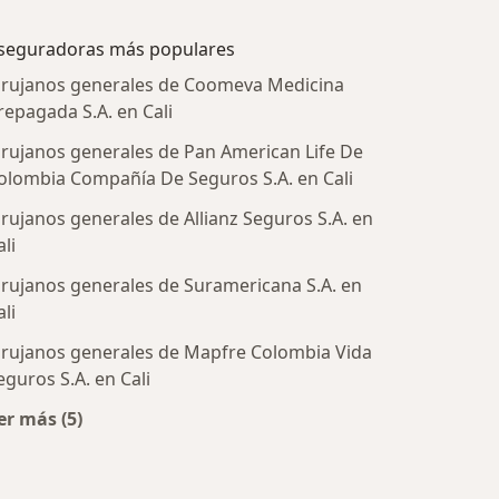
seguradoras más populares
irujanos generales de Coomeva Medicina
repagada S.A. en Cali
irujanos generales de Pan American Life De
olombia Compañía De Seguros S.A. en Cali
irujanos generales de Allianz Seguros S.A. en
ali
irujanos generales de Suramericana S.A. en
tratadas
ali
irujanos generales de Mapfre Colombia Vida
eguros S.A. en Cali
er más (5)
Más en esta categoría: Aseguradoras más populares