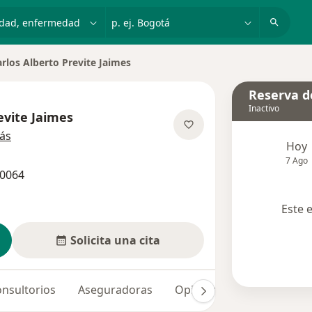
dad, enfermedad o nombre
p. ej. Bogotá
rlos Alberto Previte Jaimes
r de ciudad
Reserva de
Inactivo
evite Jaimes
sobre las especializaciones
ás
Hoy
7 Ago
20064
Este 
Solicita una cita
nsultorios
Aseguradoras
Opiniones (1)