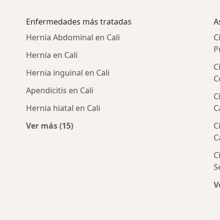
Enfermedades más tratadas
A
Hernia Abdominal en Cali
C
P
Hernia en Cali
C
Hernia inguinal en Cali
C
Apendicitis en Cali
C
Hernia hiatal en Cali
C
Ver más (15)
C
enerales cercanos
Más en esta categoría: Enfermedades más 
C
C
S
V