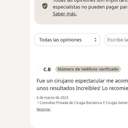
especialistas no pueden pagar para
Más información sobre
Saber más.
Busca en 
C.B
Número de teléfono verificado
C
Fue un cirujano espectacular me acom
unos resultados Increíbles! Lo recomi
6 de marzo de 2023
•
Consultas Privada de Cirugia Bariatrica Y Cirugia Gen
en opinión del usuario C.B
Reportar