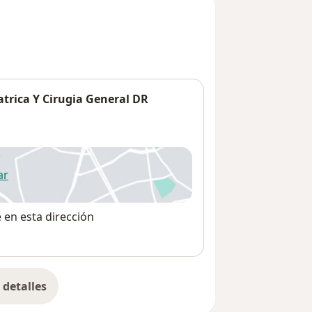
atrica Y Cirugia General DR
ar
 abre en una nueva pestaña
e en esta dirección
detalles
bre la dirección