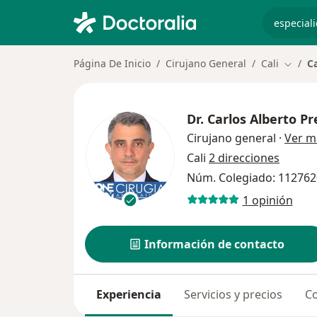
especiali
Página De Inicio
Cirujano General
Cali
Ca
Cambia
Dr.
Carlos Alberto Pr
Cirujano general
·
Ver m
Cali
2 direcciones
Núm. Colegiado: 11276
1 opinión
Información de contacto
Experiencia
Servicios y precios
Co