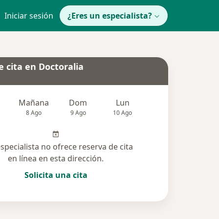
Iniciar sesión
¿Eres un especialista?
 cita en Doctoralia
Mañana
Dom
Lun
Mar
Mié
8 Ago
9 Ago
10 Ago
11 Ago
12 Ag
especialista no ofrece reserva de cita
en línea en esta dirección.
Solicita una cita