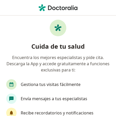
Men
Cirujano Maxilofacial • Los Mártires, Bogotá, Cundinamarca
Filtros
Seguro
Mapa
Cirujanos maxilofaciales en Los Mártires,
Cuida de tu salud
Bogotá
Encuentra los mejores especialistas y pide cita.
Descarga la App y accede gratuitamente a funciones
¿Cuál es tu compañía aseguradora?
exclusivas para ti:
Compañía De Medicina Prepagada Colsanitas S.A.
Gestiona tus visitas fácilmente
Envía mensajes a tus especialistas
Recibe recordatorios y notificaciones