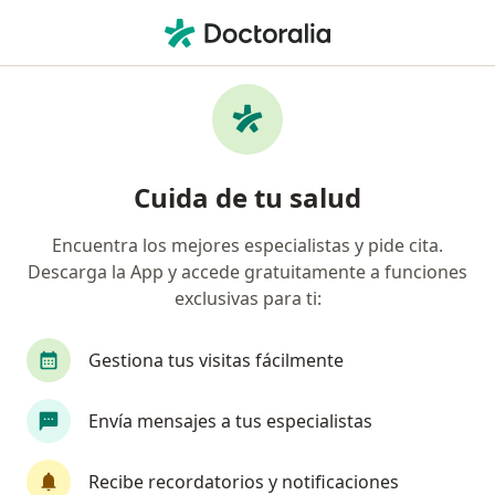
Men
Cirujano Maxilofacial • Usaquén, Bogotá, Cundinamarca
Filtros
Seguro
Mapa
Cirujanos maxilofaciales en Usaquén,
Cuida de tu salud
Bogotá
Encuentra los mejores especialistas y pide cita.
Descarga la App y accede gratuitamente a funciones
¿Cuál es tu compañía aseguradora?
exclusivas para ti:
Compañía De Medicina Prepagada Colsanitas S.A.
Gestiona tus visitas fácilmente
Envía mensajes a tus especialistas
Recibe recordatorios y notificaciones