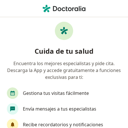
Men
Cirujano Maxilofacial • Santa Fé, Bogotá, Cundinamarca
Filtros
Seguro
Mapa
Cirujanos maxilofaciales en Santa Fé,
Cuida de tu salud
Bogotá
Encuentra los mejores especialistas y pide cita.
Descarga la App y accede gratuitamente a funciones
¿Cuál es tu compañía aseguradora?
exclusivas para ti:
Compañía De Medicina Prepagada Colsanitas S.A.
Gestiona tus visitas fácilmente
Suramericana S.A.
Envía mensajes a tus especialistas
Colmedica Medicina Prepagada S.A.
Recibe recordatorios y notificaciones
Allianz Seguros S.A.