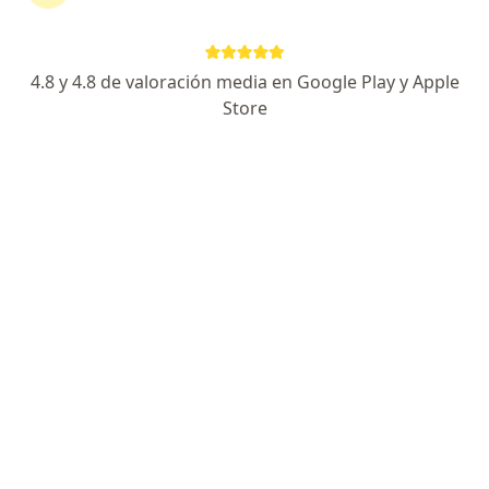
Axa Colpatria Medicina Prepagada S.A.
4.8 y 4.8 de valoración media en Google Play y Apple
Ver más
Store
Dra. Karen Fandiño Avila
·
Ver más
Cirujana maxilofacial, Odontóloga
90 opiniones
Dirección
En línea