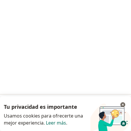
Dr. Juan Manuel Breton Martinez Villalba
Cirujano maxilofacial, Odontólogo
Cr 13 A 89 - 38 Cons. 530-1, Bogotá
•
Mapa
Centro Médico
Este especialista no ofrece reserva de cita en línea en esta dirección.
Solicita una cita
Tu privacidad es importante
Ir a la app
Usamos cookies para ofrecerte una
mejor experiencia.
Leer más
.
Continuar en el navegador