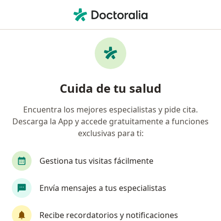
Men
Cirujano Maxilofacial • Barrios Unidos, Bogotá, Cundinamarca
Filtros
Seguro
Mapa
Cirujanos maxilofaciales en Barrios Unidos,
Cuida de tu salud
Bogotá
Encuentra los mejores especialistas y pide cita.
Descarga la App y accede gratuitamente a funciones
¿Cuál es tu compañía aseguradora?
exclusivas para ti:
Allianz Seguros S.A.
Axa Colpatria Medicina P
Gestiona tus visitas fácilmente
Envía mensajes a tus especialistas
Recibe recordatorios y notificaciones