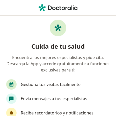
Men
Cirujano Maxilofacial • Comuna Chapinero, Bogotá, Cundinamarca
Filtros
Seguro
Mapa
Cirujanos maxilofaciales en Comuna
Cuida de tu salud
Chapinero, Bogotá
Encuentra los mejores especialistas y pide cita.
Descarga la App y accede gratuitamente a funciones
¿Cuál es tu compañía aseguradora?
exclusivas para ti:
Compañía De Medicina Prepagada Colsanitas S.A.
Gestiona tus visitas fácilmente
Envía mensajes a tus especialistas
Recibe recordatorios y notificaciones