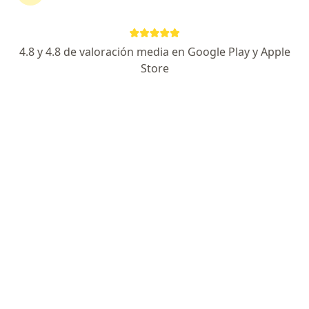
Unidad Administrativa Especial De Aeronáutica Civil
Cambia
4.8 y 4.8 de valoración media en Google Play y Apple
Store
No hemos encontrado ningún Cirujano
plástico en Cali, Valle del Cauca