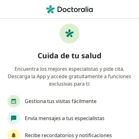
Men
Cirujano Plástico • Cali, Valle del Cauca
Búsquedas relacionadas
Enfermedades más tratadas
Flacidez abdominal en Cali
Cuida de tu salud
Ginecomastia en Cali
Encuentra los mejores especialistas y pide cita.
Alteración estética de la nariz en Cali
Descarga la App y accede gratuitamente a funciones
Lipodistrofia corporal (grasa localizada) en Cali
exclusivas para ti:
Hipertrofia mamaria en Cali
Gestiona tus visitas fácilmente
Ver más (15)
Más en esta categoría: Enfermedades más tr
Envía mensajes a tus especialistas
Página De Inicio
Cirujano Plástico
Cali
Cambiar de ciudad
Cambiar de ciu
Recibe recordatorios y notificaciones