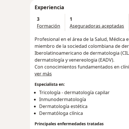
Experiencia
3
1
Formación
Aseguradoras aceptadas
Profesional en el área de la Salud, Médica 
miembro de la sociedad colombiana de de
Iberolatinoamericano de dermatologia (CIL
dermatología y venereologia (EADV).
Con conocimientos fundamentados en clínic
Acerca de mí
formación en dermatoscopia, y Tricologia p
ver más
buen entrenamiento y preparación en Cosmia
Especialista en:
Tricología - dermatología capilar
Inmunodermatología
Dermatología estética
Dermatóloga clínica
Principales enfermedades tratadas