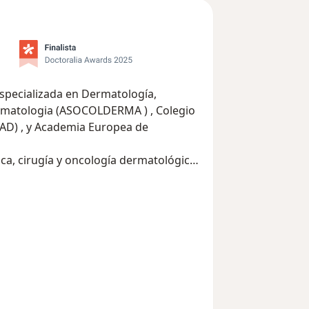
especializada en Dermatología,
rmatologia (ASOCOLDERMA ) , Colegio
AD) , y Academia Europea de
a, cirugía y oncología dermatológica,
ara el servicio a la comunidad, con
tría, con énfasis en Láser y Estética.