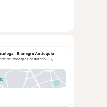
tóloga - Rionegro Antioquia
ande de Rionegro Consultorio 307,
ar
 abre en una nueva pestaña