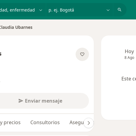
dad, enfermedad o nombre
p. ej. Bogotá
Claudia Ubarnes
ar de ciudad
Hoy
s
8 Ago
obre las especializaciones
Este c
s
Enviar mensaje
 y precios
Consultorios
Aseguradoras
Opiniones 