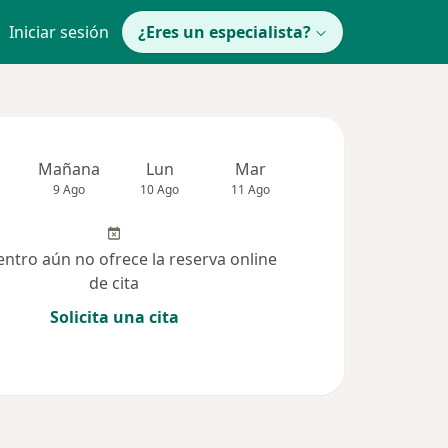
Iniciar sesión
¿Eres un especialista?
Mañana
Lun
Mar
Mié
Jue
9 Ago
10 Ago
11 Ago
12 Ago
13 Ag
entro aún no ofrece la reserva online
de cita
Solicita una cita
(147)
Dudas solucionadas (12)