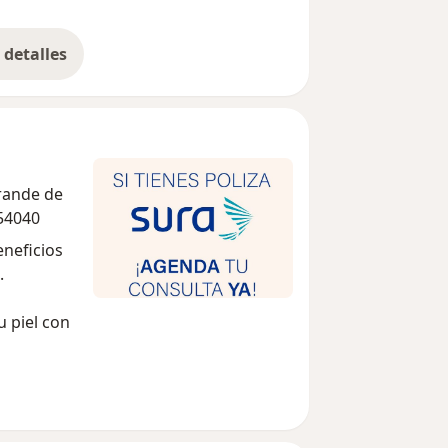
detalles
bre la experiencia
Grande de
54040
eneficios
a.
u piel con