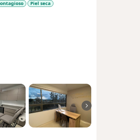
ontagioso
Piel seca
_diseases