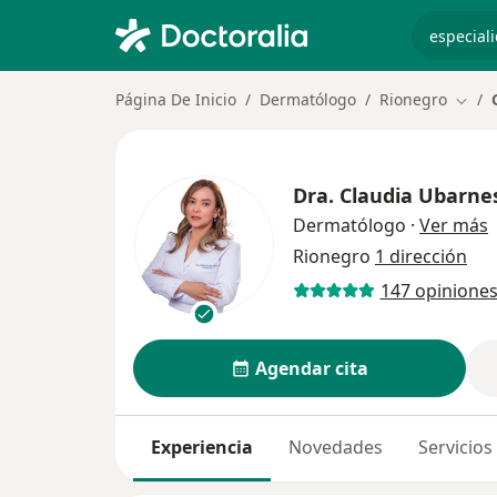
especiali
Página De Inicio
Dermatólogo
Rionegro
Cambi
Dra.
Claudia Ubarne
s
Dermatólogo
·
Ver más
Rionegro
1 dirección
147 opinione
Agendar cita
Experiencia
Novedades
Servicios