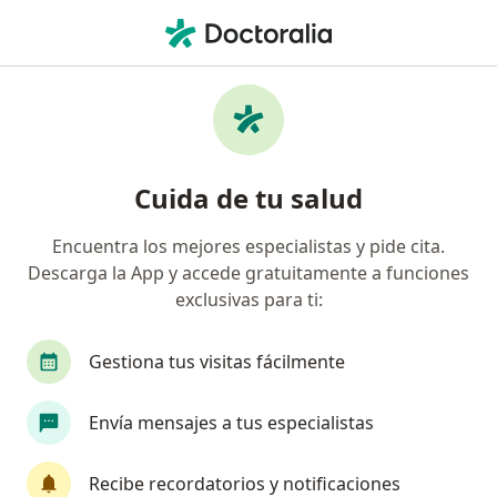
Men
Alopecia Areata • Rionegro, Antioquia
Filtros
• 1
Seguro
Mapa
Especialistas en Alopecia areata en
Cuida de tu salud
Rionegro
Encuentra los mejores especialistas y pide cita.
Descarga la App y accede gratuitamente a funciones
¿Qué especialidad estás buscando?
exclusivas para ti:
Dermatólogo
Anestesiólogo
Cirujano gen
Gestiona tus visitas fácilmente
Envía mensajes a tus especialistas
Recibe recordatorios y notificaciones