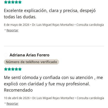
Excelente explicación, clara y precisa, despejó
todas las dudas.
8 de mayo de 2026
•
Dr. Luis Miguel Rojas Montañez
•
Consulta cardiología
en opinión del usuario Paulino M Marca D
•
Reportar
Adriana Arias Forero
A
Número de teléfono verificado
Me sentí cómoda y confiada con su atención , me
explicó con claridad y fue muy profesional.
Recomendado
10 de abril de 2026
•
Dr. Luis Miguel Rojas Montañez
•
Consulta cardiología
en opinión del usuario Adriana Arias Forero
•
Reportar