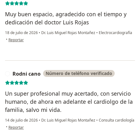
Muy buen espacio, agradecido con el tiempo y
dedicación del doctor Luis Rojas
18 de julio de 2026
•
Dr. Luis Miguel Rojas Montañez
•
Electrocardiografía
en opinión del usuario José Moran Tejeda
•
Reportar
Rodni cano
Número de teléfono verificado
R
Un super profesional muy acertado, con servicio
humano, de ahora en adelante el cardiolgo de la
familia, salvo mi vida.
14 de julio de 2026
•
Dr. Luis Miguel Rojas Montañez
•
Consulta cardiología
en opinión del usuario Rodni cano
•
Reportar