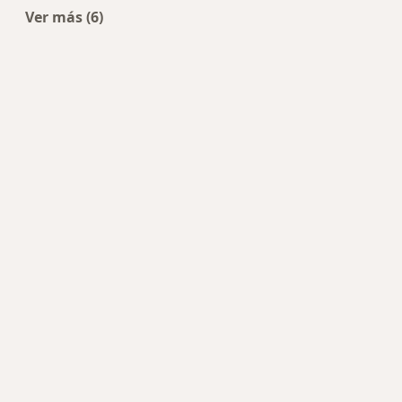
Ver más (6)
Más en esta categoría: Enfermedades más trat