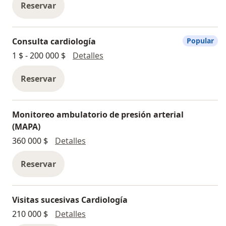
Reprogramación dispositivos: Valor varia según
Reservar
dispositivo
Consulta cardiología
Popular
Consulta cardiología
1 $ - 200 000 $
Detalles
Reservar
Monitoreo ambulatorio de presión arterial
(MAPA)
Monitoreo ambulatorio de presión ar
360 000 $
Detalles
Reservar
Visitas sucesivas Cardiología
Visitas sucesivas Cardiología
210 000 $
Detalles