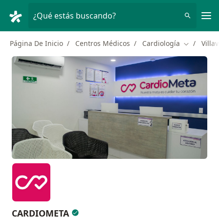
Men
¿Qué estás buscando?
Página De Inicio
Centros Médicos
Cardiología
Villa
Cambiar d
CARDIOMETA