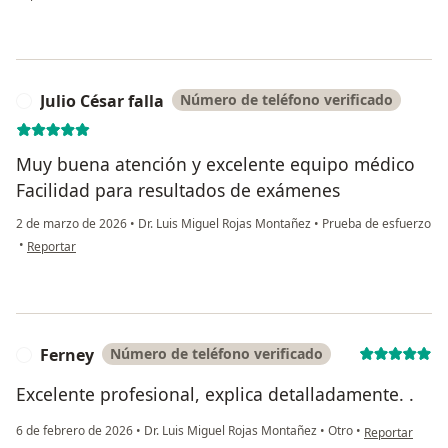
Julio César falla
Número de teléfono verificado
J
Muy buena atención y excelente equipo médico
Facilidad para resultados de exámenes
2 de marzo de 2026
•
Dr. Luis Miguel Rojas Montañez
•
Prueba de esfuerzo
en opinión del usuario Julio César falla
•
Reportar
Ferney
Número de teléfono verificado
F
Excelente profesional, explica detalladamente. .
en opinión del 
6 de febrero de 2026
•
Dr. Luis Miguel Rojas Montañez
•
Otro
•
Reportar