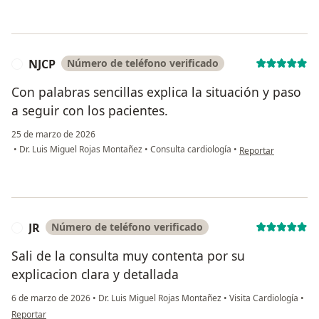
NJCP
Número de teléfono verificado
N
Con palabras sencillas explica la situación y paso
a seguir con los pacientes.
25 de marzo de 2026
en opinión del usua
•
Dr. Luis Miguel Rojas Montañez
•
Consulta cardiología
•
Reportar
JR
Número de teléfono verificado
J
Sali de la consulta muy contenta por su
explicacion clara y detallada
6 de marzo de 2026
•
Dr. Luis Miguel Rojas Montañez
•
Visita Cardiología
•
en opinión del usuario JR
Reportar