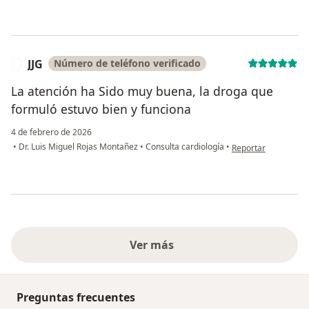
JJG
Número de teléfono verificado
J
La atención ha Sido muy buena, la droga que
formuló estuvo bien y funciona
4 de febrero de 2026
en opinión del usuar
•
Dr. Luis Miguel Rojas Montañez
•
Consulta cardiología
•
Reportar
Ver más
Preguntas frecuentes