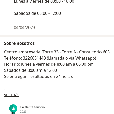
Lunes a viernes de 08:00 - 18:00
Sabados de 08:00 - 12:00
04/04/2023
Sobre nosotros
Centro empresarial Torre 33 - Torre A - Consultorio 605
Teléfono: 3226851443 (Llamada o vía Whatsapp)
Horario: lunes a viernes de 8:00 am a 06:00 pm
Sábados de 8:00 am a 12:00
Se entregan resultados en 24 horas
Sobre nosotros
CardioMeta es una sociedad constituida con el
ver más
objetivo de prestar servicios de cardiología de alta
calidad, nuestra META es realizar diagnósticos
acertados, brindar el mejor tratamiento y mejorar la