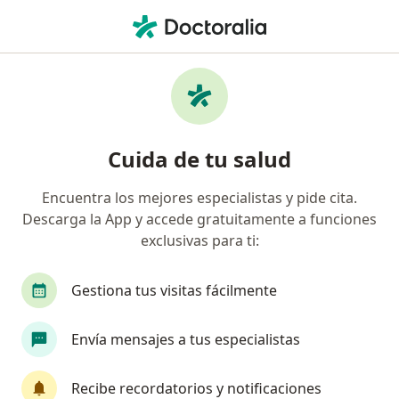
Men
Insuficiencia Cardiaca Congestiva • Villavicencio, Meta
Filtros
• 1
Seguro
Mapa
Especialistas en Insuficiencia Cardiaca
Cuida de tu salud
Congestiva en Villavicencio
Encuentra los mejores especialistas y pide cita.
Descarga la App y accede gratuitamente a funciones
¿Qué especialidad estás buscando?
exclusivas para ti:
Internista
Cardiólogo
Nefrólogo
Fis
Gestiona tus visitas fácilmente
Envía mensajes a tus especialistas
Recibe recordatorios y notificaciones