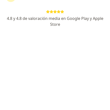
Clinica San Fernando S.A.
Cirugía cardiovascular, Cirugía plástica, estética y
·
Ver más
reconstructiva, Ortopedia y traumatología
4.8 y 4.8 de valoración media en Google Play y Apple
11 opiniones
Store
Calle 5 38-48, Cali
•
Mapa
Ningún profesional de este centro tiene citas disponibles
Mostrar perfil
Dime Clinica Neurocardiovascular