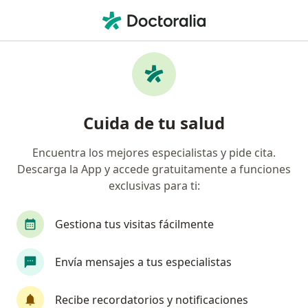
Men
Cirugía Cardiovascular • Cali, Valle del Cauca
Filtros
• 1
Seguro
Mapa
Centros médicos de cirugía cardiovascular
Cuida de tu salud
en Cali
Encuentra los mejores especialistas y pide cita.
Descarga la App y accede gratuitamente a funciones
¿Cuál es tu compañía aseguradora?
exclusivas para ti:
Gestiona tus visitas fácilmente
Envía mensajes a tus especialistas
Recibe recordatorios y notificaciones