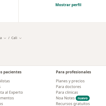
Mostrar perfil
ía
Cali
Cambiar de ciudad
Cambiar de ciudad
os pacientes
Para profesionales
listas
Planes y precios
s
Para doctores
ta al Experto
Para clinicas
amentos
Noa Notes
nuevo
os
Recursos gratuitos