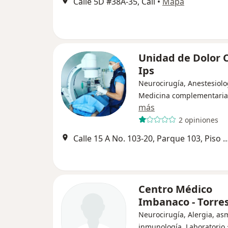
Calle 5D #38A-35, Cali
•
Mapa
Unidad de Dolor 
Ips
Neurocirugía, Anestesiolo
Medicina complementaria
más
2 opiniones
Calle 15 A No. 103-20, Parque 103, Piso 3, Consul
Centro Médico
Imbanaco - Torres
Neurocirugía, Alergia, as
inmunología, Laboratorio