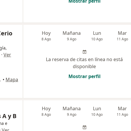
Mostrar perfil
Cerio
Hoy
Mañana
Lun
Mar
8 Ago
9 Ago
10 Ago
11 Ago
gía,
·
Ver
La reserva de citas en línea no está
disponible
Mostrar perfil
torio 301, Cali
•
Mapa
Hoy
Mañana
Lun
Mar
 A y B
8 Ago
9 Ago
10 Ago
11 Ago
ma e
·
Ver