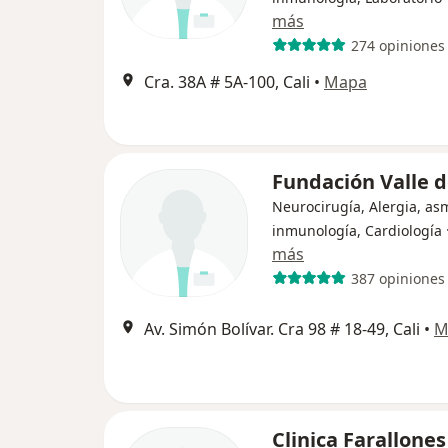
más
274 opiniones
Cra. 38A # 5A-100, Cali
•
Mapa
Fundación Valle de
Neurocirugía, Alergia, as
inmunología, Cardiología
más
387 opiniones
Av. Simón Bolívar. Cra 98 # 18-49, Cali
•
M
Clinica Farallones