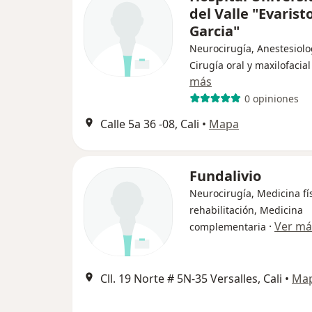
del Valle "Evarist
Garcia"
Neurocirugía, Anestesiolo
Cirugía oral y maxilofacial
más
0 opiniones
Calle 5a 36 -08, Cali
•
Mapa
Fundalivio
Neurocirugía, Medicina fís
rehabilitación, Medicina
·
Ver má
complementaria
Cll. 19 Norte # 5N-35 Versalles, Cali
•
Ma