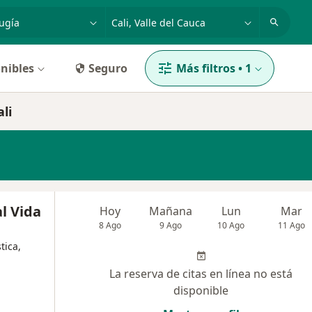
dad, enfermedad o nombre
p. ej. Bogotá
nibles
Seguro
Más filtros
•
1
li
l Vida
Hoy
Mañana
Lun
Mar
8 Ago
9 Ago
10 Ago
11 Ago
tica,
La reserva de citas en línea no está
disponible