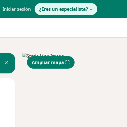
Iniciar sesión
¿Eres un especialista?
Ampliar mapa
Mié
Jue
Vie
12 Ago
13 Ago
14 Ago