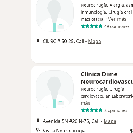
Neurocirugía, Alergia, as
inmunología, Cirugía oral
·
Ver más
maxilofacial
49 opiniones
Cll. 9C # 50-25, Cali
•
Mapa
Clínica Dime
Neurocardiovascu
Neurocirugía, Cirugía
cardiovascular, Laboratori
más
8 opiniones
Avenida 5N #20 N-75, Cali
•
Mapa
Visita Neurocirugía
$