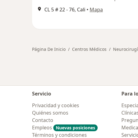
CL 5 # 22 ‐ 76, Cali
•
Mapa
Página De Inicio
Centros Médicos
Neurocirug
Servicio
Para l
Privacidad y cookies
Especia
Quiénes somos
Clínica
Contacto
Pregun
Empleos
Medic
Nuevas posiciones
Términos y condiciones
Servici