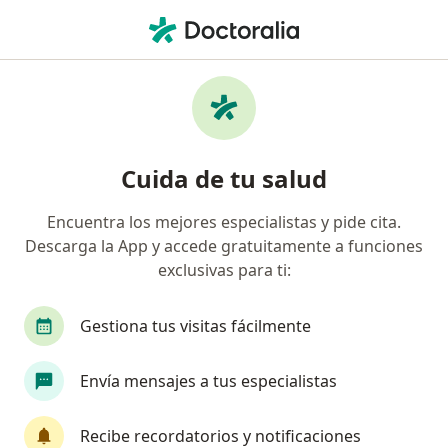
Men
Cirugía Plástica Estética Y Reconstructiva
Filtros
• 1
Seguro
Mapa
Centros médicos de cirugía plástica,
Cuida de tu salud
estética y reconstructiva
Encuentra los mejores especialistas y pide cita.
Descarga la App y accede gratuitamente a funciones
Elige la ciudad en la que buscas al especialista
exclusivas para ti:
Bogotá
Medellín
Cali
Barranquilla
Gestiona tus visitas fácilmente
Envía mensajes a tus especialistas
Recibe recordatorios y notificaciones