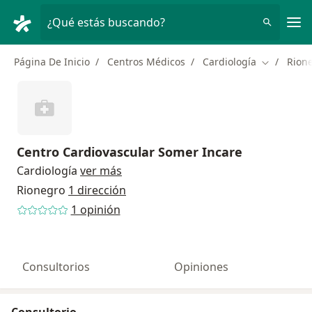
Men
¿Qué estás buscando?
Página De Inicio
Centros Médicos
Cardiología
Rion
Cambiar d
Centro Cardiovascular Somer Incare
Cardiología
ver más
Rionegro
1 dirección
1 opinión
Consultorios
Opiniones
Consultorio